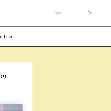
Search
for:
on Time
მო