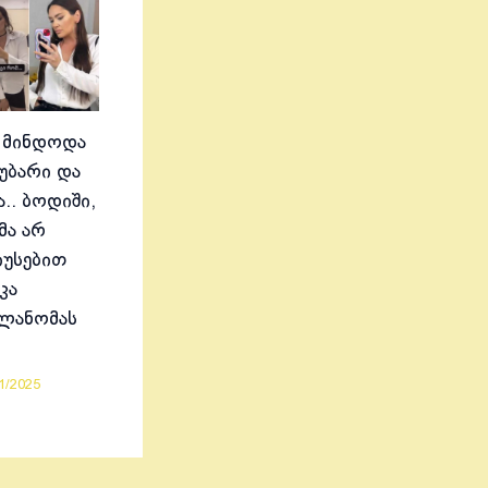
 მინდოდა
აუბარი და
.. ბოდიში,
მა არ
იუსებით
კა
ელანომას
1/2025