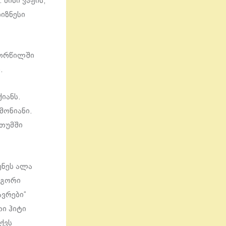
მისი ვაჟის,
იზნესი
ქორწილში
.
იანს.
მონიანი.
ათუმში
უნეს ალა
იგორი
ვრები“
ი ჰიტი
ქვს