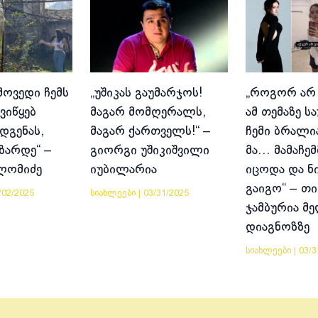
მოვედი ჩემს
„უშიკას გაუმარჯოს!
„როგორ არ
ვიწყებ
მაგარ მომღერალს,
ამ თემაზე ს
დგენას,
მაგარ ქართველს!“ –
ჩემი ბრალია
იზარდე“ –
გიორგი უშიკიშვილი
მა… მამაჩემ
ლომიძე
იუბილარია
იცოდა და ნ
გაიგო“ – თი
/02/2025
სიახლეები
|
03/31/2025
ჯამბურია მ
დიაგნოზზე
სიახლეები
|
03/3