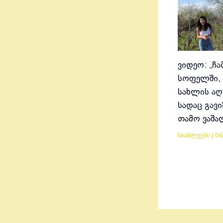
ვიდეო: „ჩა
სოფელში, 
სახლის აღ
სადაც გავ
თამო ვაშა
სიახლეები
|
04