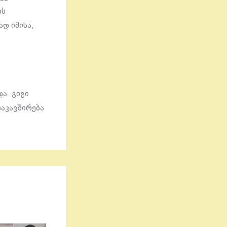
ბს
ად იმისა,
ა. გიგი
დაკავშირება