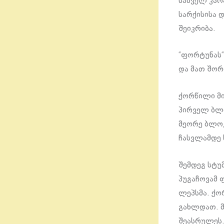
სამველ კარ
სარქისისა 
შეიკრიბა.
“ფორტუნას“
და მათ შორ
ქორწილი მი
პირველ ბლო
მეორე ბლოკ
ჩასვლამდე 
შემდეგ სტუ
პუგაჩოვამ 
ლეპსმა. ქო
გახლდათ. მ
შეასრულეს.