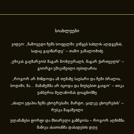
სიახლეები
ვიდეო: „ჩამოვედი ჩემს სოფელში, ვიწყებ სახლის აღდგენას,
სადაც გავიზარდე“ – თამო ვაშალომიძე
„უშიკას გაუმარჯოს! მაგარ მომღერალს, მაგარ ქართველს!“ –
გიორგი უშიკიშვილი იუბილარია
„როგორ არ მინდოდა ამ თემაზე საუბარი და ჩემი ბრალია..
ბოდიში, მა… მამაჩემმა არ იცოდა და ნიუსებით გაიგო“ – თიკა
ჯამბურია მელანომას დიაგნოზზე
„ახა­ლი ეტა­პია ჩემს ცხოვ­რე­ბა­ში, მარ­ტო, ცალ­კე ცხოვ­რე­ბის“ –
რუსკა მაყაშვილი
ულამაზესი ტორტი და მხიარული განწყობა – როგორ აღნიშნა
მანიკა ასათიანმა დაბადების დღე