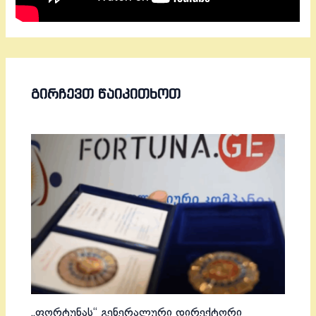
ᲒᲘᲠᲩᲔᲕᲗ ᲬᲐᲘᲙᲘᲗᲮᲝᲗ
„ფორტუნას“ გენერალური დირექტორი