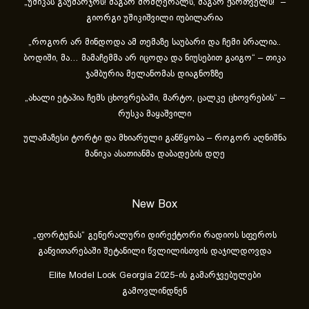
„უშიკას გაუმარჯოს! მაგარ მომღერალს, მაგარ ქართველს!“ –
გიორგი უშიკიშვილი იუბილარია
„როგორ არ მინდოდა ამ თემაზე საუბარი და ჩემი ბრალია..
ბოდიში, მა… მამაჩემმა არ იცოდა და ნიუსებით გაიგო“ – თიკა
ჯამბურია მელანომას დიაგნოზზე
„ახა­ლი ეტა­პია ჩემს ცხოვ­რე­ბა­ში, მარ­ტო, ცალ­კე ცხოვ­რე­ბის“ –
რუსკა მაყაშვილი
ულამაზესი ტორტი და მხიარული განწყობა – როგორ აღნიშნა
მანიკა ასათიანმა დაბადების დღე
New Box
„ფორტუნას“ გენერალური დირექტორი რადიოს სფეროს
განვითარებაში შეტანილი წვლილისთვის დაჯილდოვდა
Elite Model Look Georgia 2025-ის გამარჯვებულები
გამოვლინდნენ