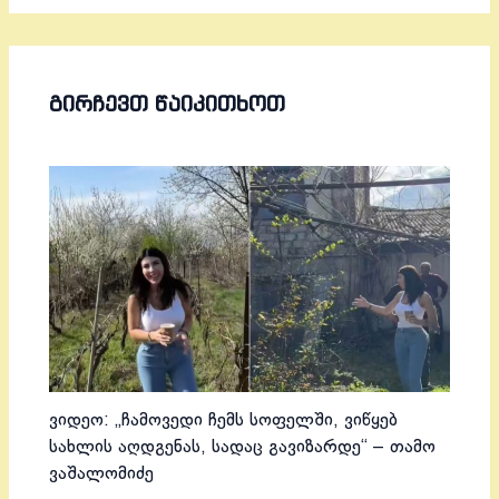
ᲒᲘᲠᲩᲔᲕᲗ ᲬᲐᲘᲙᲘᲗᲮᲝᲗ
ვიდეო: „ჩამოვედი ჩემს სოფელში, ვიწყებ
სახლის აღდგენას, სადაც გავიზარდე“ – თამო
ვაშალომიძე