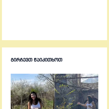
ᲒᲘᲠᲩᲔᲕᲗ ᲬᲐᲘᲙᲘᲗᲮᲝᲗ