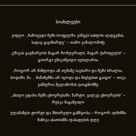
სიახლეები
ვიდეო: „ჩამოვედი ჩემს სოფელში, ვიწყებ სახლის აღდგენას,
სადაც გავიზარდე“ – თამო ვაშალომიძე
„უშიკას გაუმარჯოს! მაგარ მომღერალს, მაგარ ქართველს!“ –
გიორგი უშიკიშვილი იუბილარია
„როგორ არ მინდოდა ამ თემაზე საუბარი და ჩემი ბრალია..
ბოდიში, მა… მამაჩემმა არ იცოდა და ნიუსებით გაიგო“ – თიკა
ჯამბურია მელანომას დიაგნოზზე
„ახა­ლი ეტა­პია ჩემს ცხოვ­რე­ბა­ში, მარ­ტო, ცალ­კე ცხოვ­რე­ბის“ –
რუსკა მაყაშვილი
ულამაზესი ტორტი და მხიარული განწყობა – როგორ აღნიშნა
მანიკა ასათიანმა დაბადების დღე