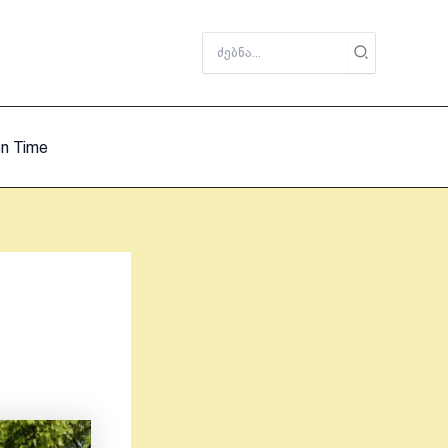
Search
for:
on Time