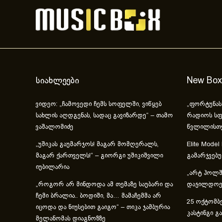
სიახლეები
New Box
ვიდეო: „ჩამოვედი ჩემს სოფელში, ვიწყებ
„ფორტუნას
სახლის აღდგენას, სადაც გავიზარდე“ – თამო
რადიოს სფ
ვაშალომიძე
წვლილისთ
„უშიკას გაუმარჯოს! მაგარ მომღერალს,
Elite Model
მაგარ ქართველს!“ – გიორგი უშიკიშვილი
გამარჯვებ
იუბილარია
„არტ ჰოლში
„როგორ არ მინდოდა ამ თემაზე საუბარი და
დაჯილდოებ
ჩემი ბრალია.. ბოდიში, მა… მამაჩემმა არ
25 ოქტომბე
იცოდა და ნიუსებით გაიგო“ – თიკა ჯამბურია
კასტინგი გ
მელანომას დიაგნოზზე