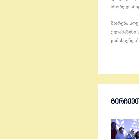
სწორედ ამი
შორენა სოც
ულამაზესი 
გამახსენდა“
ᲒᲘᲠᲩᲔᲕ