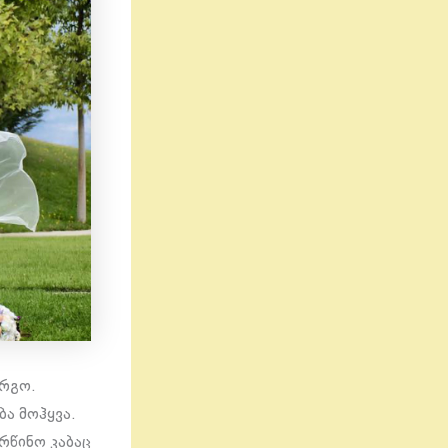
ირგო.
ა მოჰყვა.
რწინო კაბაც