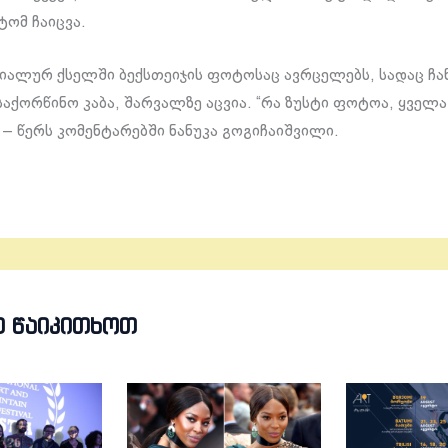
ტომ ჩაიცვა.
იალურ ქსელში ბექსთეიჯის ფოტოსაც ავრცელებს, სადაც ჩა
საქორწინო კაბა, შარვალზე აცვია. “რა ზუსტი ფოტოა, ყველ
 – წერს კომენტარებში ნანუკა გოგიჩაიშვილი.
Თ ᲬᲐᲘᲙᲘᲗᲮᲝᲗ