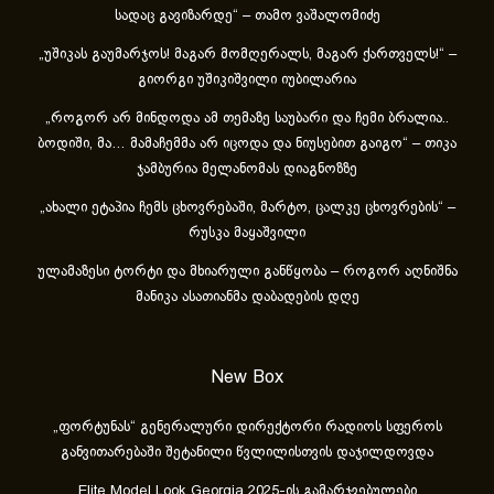
სადაც გავიზარდე“ – თამო ვაშალომიძე
„უშიკას გაუმარჯოს! მაგარ მომღერალს, მაგარ ქართველს!“ –
გიორგი უშიკიშვილი იუბილარია
„როგორ არ მინდოდა ამ თემაზე საუბარი და ჩემი ბრალია..
ბოდიში, მა… მამაჩემმა არ იცოდა და ნიუსებით გაიგო“ – თიკა
ჯამბურია მელანომას დიაგნოზზე
„ახა­ლი ეტა­პია ჩემს ცხოვ­რე­ბა­ში, მარ­ტო, ცალ­კე ცხოვ­რე­ბის“ –
რუსკა მაყაშვილი
ულამაზესი ტორტი და მხიარული განწყობა – როგორ აღნიშნა
მანიკა ასათიანმა დაბადების დღე
New Box
„ფორტუნას“ გენერალური დირექტორი რადიოს სფეროს
განვითარებაში შეტანილი წვლილისთვის დაჯილდოვდა
Elite Model Look Georgia 2025-ის გამარჯვებულები