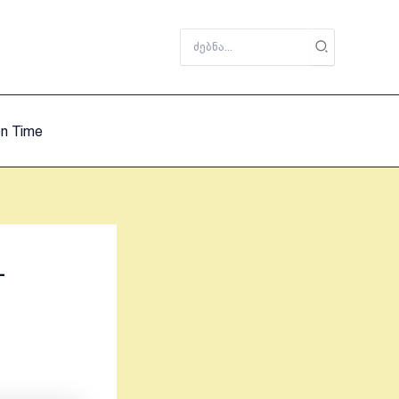
Search
for:
on Time
–