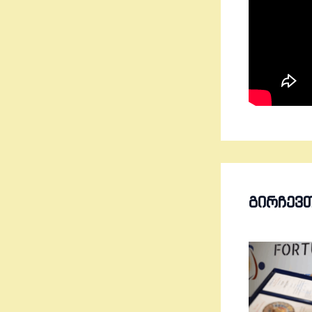
ᲒᲘᲠᲩᲔᲕ