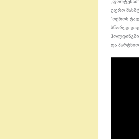
„ფორტუნამ“
უფრო მასშტ
“ოქროს ტალ
სწორედ დაგ
ჰოლდინგში 
და პარტნიო