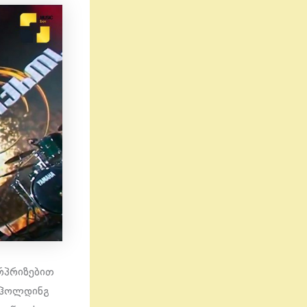
რპრიზებით
იოჰოლდინგ