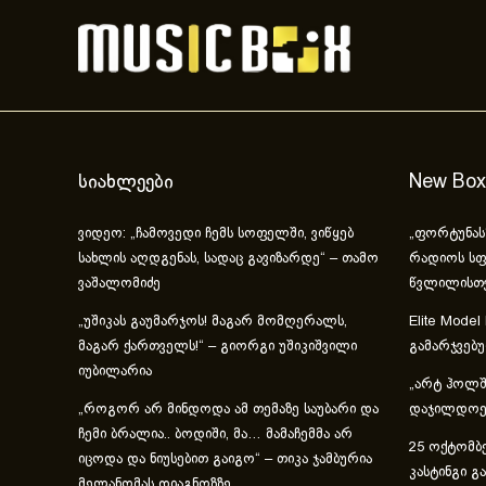
სიახლეები
New Box
ვიდეო: „ჩამოვედი ჩემს სოფელში, ვიწყებ
„ფორტუნას
სახლის აღდგენას, სადაც გავიზარდე“ – თამო
რადიოს სფ
ვაშალომიძე
წვლილისთ
„უშიკას გაუმარჯოს! მაგარ მომღერალს,
Elite Model
მაგარ ქართველს!“ – გიორგი უშიკიშვილი
გამარჯვებ
იუბილარია
„არტ ჰოლში
„როგორ არ მინდოდა ამ თემაზე საუბარი და
დაჯილდოებ
ჩემი ბრალია.. ბოდიში, მა… მამაჩემმა არ
25 ოქტომბე
იცოდა და ნიუსებით გაიგო“ – თიკა ჯამბურია
კასტინგი გ
მელანომას დიაგნოზზე