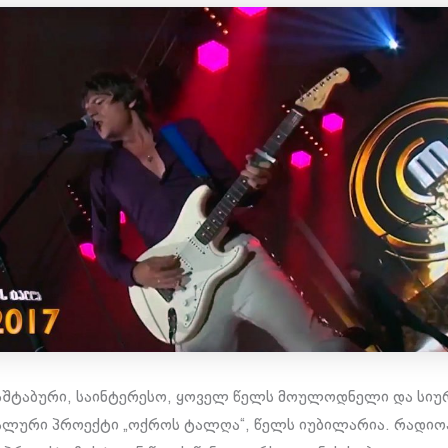
სშტაბური, საინტერესო, ყოველ წელს მოულოდნელი და სიუ
კალური პროექტი „ოქროს ტალღა“, წელს იუბილარია. რად