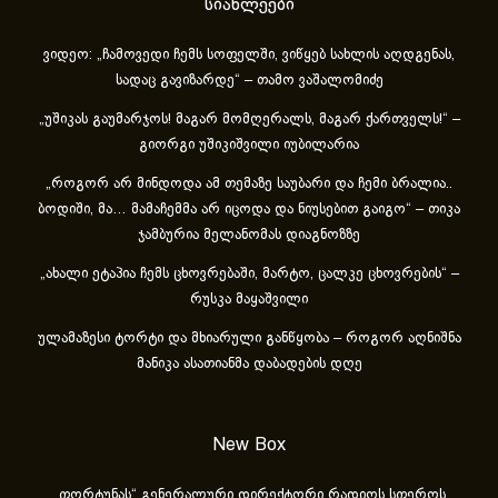
სიახლეები
ვიდეო: „ჩამოვედი ჩემს სოფელში, ვიწყებ სახლის აღდგენას,
სადაც გავიზარდე“ – თამო ვაშალომიძე
„უშიკას გაუმარჯოს! მაგარ მომღერალს, მაგარ ქართველს!“ –
გიორგი უშიკიშვილი იუბილარია
„როგორ არ მინდოდა ამ თემაზე საუბარი და ჩემი ბრალია..
ბოდიში, მა… მამაჩემმა არ იცოდა და ნიუსებით გაიგო“ – თიკა
ჯამბურია მელანომას დიაგნოზზე
„ახა­ლი ეტა­პია ჩემს ცხოვ­რე­ბა­ში, მარ­ტო, ცალ­კე ცხოვ­რე­ბის“ –
რუსკა მაყაშვილი
ულამაზესი ტორტი და მხიარული განწყობა – როგორ აღნიშნა
მანიკა ასათიანმა დაბადების დღე
New Box
„ფორტუნას“ გენერალური დირექტორი რადიოს სფეროს