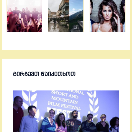
ᲒᲘᲠᲩᲔᲕᲗ ᲬᲐᲘᲙᲘᲗᲮᲝᲗ