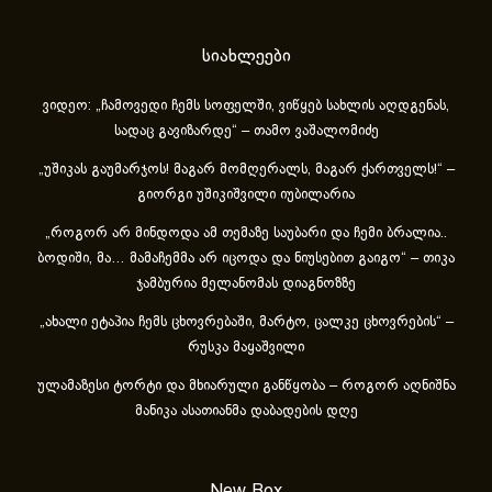
სიახლეები
ვიდეო: „ჩამოვედი ჩემს სოფელში, ვიწყებ სახლის აღდგენას,
სადაც გავიზარდე“ – თამო ვაშალომიძე
„უშიკას გაუმარჯოს! მაგარ მომღერალს, მაგარ ქართველს!“ –
გიორგი უშიკიშვილი იუბილარია
„როგორ არ მინდოდა ამ თემაზე საუბარი და ჩემი ბრალია..
ბოდიში, მა… მამაჩემმა არ იცოდა და ნიუსებით გაიგო“ – თიკა
ჯამბურია მელანომას დიაგნოზზე
„ახა­ლი ეტა­პია ჩემს ცხოვ­რე­ბა­ში, მარ­ტო, ცალ­კე ცხოვ­რე­ბის“ –
რუსკა მაყაშვილი
ულამაზესი ტორტი და მხიარული განწყობა – როგორ აღნიშნა
მანიკა ასათიანმა დაბადების დღე
New Box