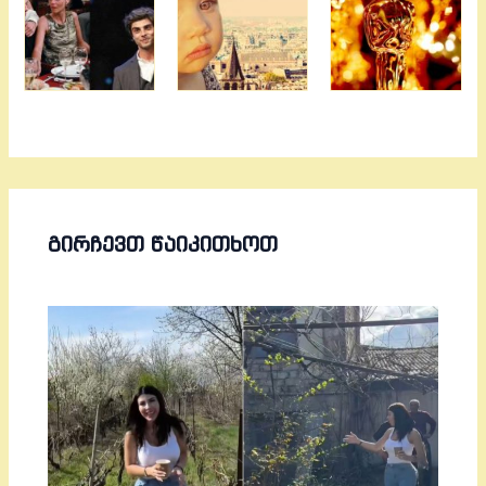
ᲒᲘᲠᲩᲔᲕᲗ ᲬᲐᲘᲙᲘᲗᲮᲝᲗ