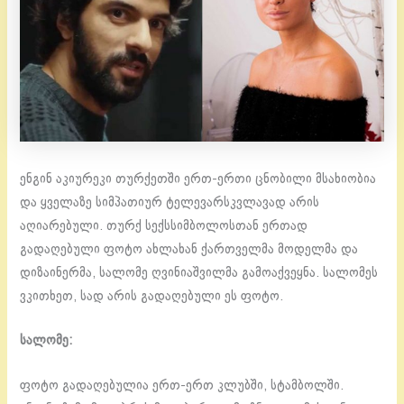
ენგინ აკიურეკი თურქეთში ერთ-ერთი ცნობილი მსახიობია
და ყველაზე სიმპათიურ ტელევარსკვლავად არის
აღიარებული. თურქ სექსსიმბოლოსთან ერთად
გადაღებული ფოტო ახლახან ქართველმა მოდელმა და
დიზაინერმა, სალომე ღვინიაშვილმა გამოაქვეყნა. სალომეს
ვკითხეთ, სად არის გადაღებული ეს ფოტო.
სალომე:
ფოტო გადაღებულია ერთ-ერთ კლუბში, სტამბოლში.