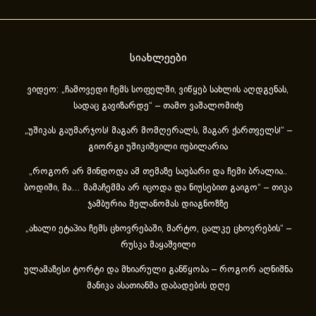
სიახლეები
ვიდეო: „ჩამოვედი ჩემს სოფელში, ვიწყებ სახლის აღდგენას,
სადაც გავიზარდე“ – თამო ვაშალომიძე
„უშიკას გაუმარჯოს! მაგარ მომღერალს, მაგარ ქართველს!“ –
გიორგი უშიკიშვილი იუბილარია
„როგორ არ მინდოდა ამ თემაზე საუბარი და ჩემი ბრალია..
ბოდიში, მა… მამაჩემმა არ იცოდა და ნიუსებით გაიგო“ – თიკა
ჯამბურია მელანომას დიაგნოზზე
„ახა­ლი ეტა­პია ჩემს ცხოვ­რე­ბა­ში, მარ­ტო, ცალ­კე ცხოვ­რე­ბის“ –
რუსკა მაყაშვილი
ულამაზესი ტორტი და მხიარული განწყობა – როგორ აღნიშნა
მანიკა ასათიანმა დაბადების დღე