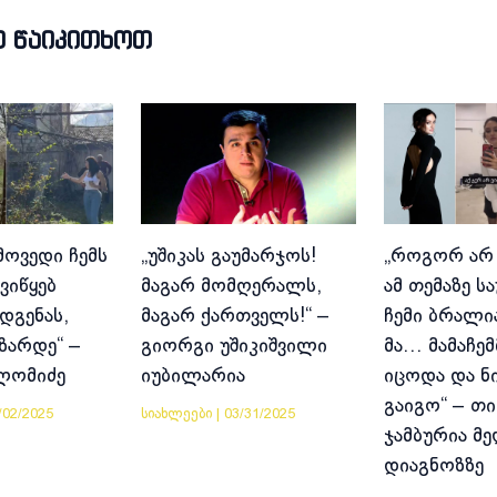
Თ ᲬᲐᲘᲙᲘᲗᲮᲝᲗ
მოვედი ჩემს
„უშიკას გაუმარჯოს!
„როგორ არ
ვიწყებ
მაგარ მომღერალს,
ამ თემაზე ს
დგენას,
მაგარ ქართველს!“ –
ჩემი ბრალია
იზარდე“ –
გიორგი უშიკიშვილი
მა… მამაჩემ
ლომიძე
იუბილარია
იცოდა და ნ
გაიგო“ – თი
/02/2025
სიახლეები
|
03/31/2025
ჯამბურია მ
დიაგნოზზე