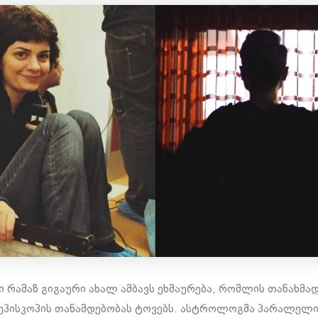
რამაზ გიგაური ახალ ამბავს ეხმაურება, რომლის თანახმად
ეპისკოპის თანამდებობას ტოვებს. ასტროლოგმა პარალელი 