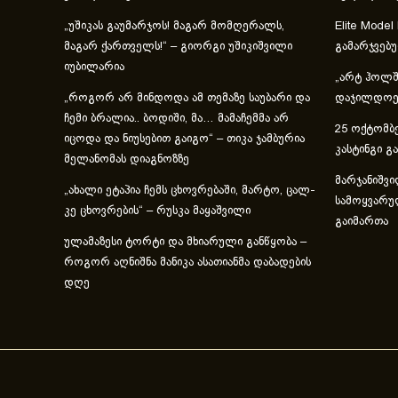
„უშიკას გაუმარჯოს! მაგარ მომღერალს,
Elite Model
მაგარ ქართველს!“ – გიორგი უშიკიშვილი
გამარჯვებ
იუბილარია
„არტ ჰოლში
„როგორ არ მინდოდა ამ თემაზე საუბარი და
დაჯილდოებ
ჩემი ბრალია.. ბოდიში, მა… მამაჩემმა არ
25 ოქტომბე
იცოდა და ნიუსებით გაიგო“ – თიკა ჯამბურია
კასტინგი გ
მელანომას დიაგნოზზე
მარჯანიშვი
„ახა­ლი ეტა­პია ჩემს ცხოვ­რე­ბა­ში, მარ­ტო, ცალ­
სამოყვარუ
კე ცხოვ­რე­ბის“ – რუსკა მაყაშვილი
გაიმართა
ულამაზესი ტორტი და მხიარული განწყობა –
როგორ აღნიშნა მანიკა ასათიანმა დაბადების
დღე