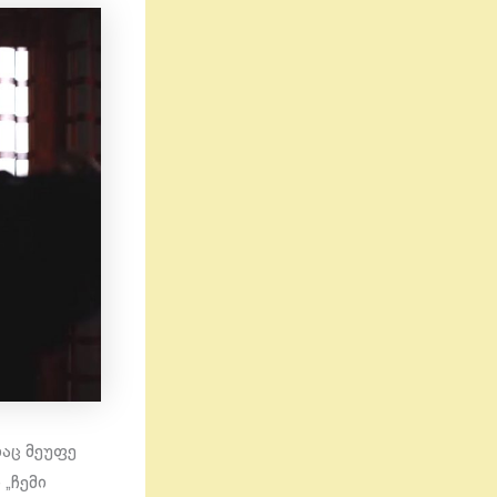
აც მეუფე
„ჩემი