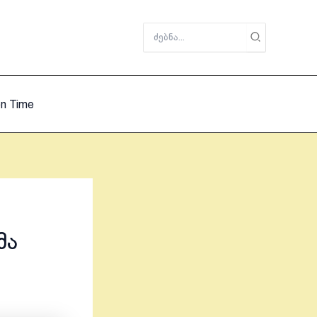
Search
for:
on Time
მა