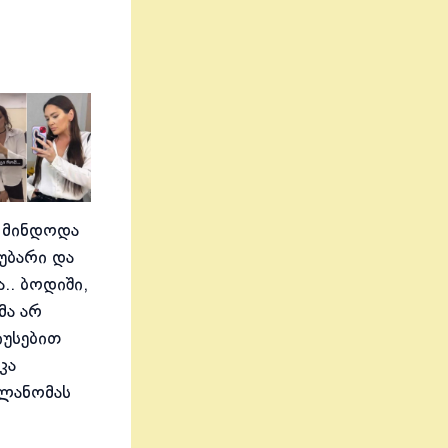
 მინდოდა
აუბარი და
.. ბოდიში,
მა არ
იუსებით
კა
ელანომას