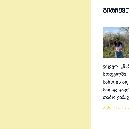
ᲒᲘᲠᲩᲔᲕ
ვიდეო: „ჩა
სოფელში, 
სახლის აღ
სადაც გავ
თამო ვაშა
სიახლეები
|
04