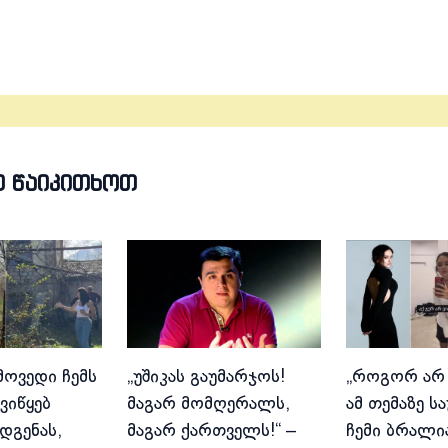
Თ ᲬᲐᲘᲙᲘᲗᲮᲝᲗ
მოვედი ჩემს
„უშიკას გაუმარჯოს!
„როგორ არ
ვიწყებ
მაგარ მომღერალს,
ამ თემაზე ს
დგენას,
მაგარ ქართველს!“ –
ჩემი ბრალია