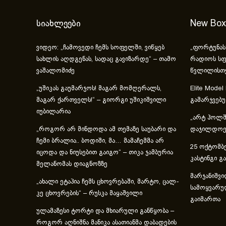
სიახლეები
New Box
ვიდეო: „ჩამოვედი ჩემს სოფელში, ვიწყებ
„ფორტუნას
სახლის აღდგენას, სადაც გავიზარდე“ – თამო
რადიოს სფ
ვაშალომიძე
წვლილისთ
„უშიკას გაუმარჯოს! მაგარ მომღერალს,
Elite Model
მაგარ ქართველს!“ – გიორგი უშიკიშვილი
გამარჯვებ
იუბილარია
„არტ ჰოლში
„როგორ არ მინდოდა ამ თემაზე საუბარი და
დაჯილდოებ
ჩემი ბრალია.. ბოდიში, მა… მამაჩემმა არ
25 ოქტომბე
იცოდა და ნიუსებით გაიგო“ – თიკა ჯამბურია
კასტინგი გ
მელანომას დიაგნოზზე
მარჯანიშვი
„ახა­ლი ეტა­პია ჩემს ცხოვ­რე­ბა­ში, მარ­ტო, ცალ­
სამოყვარუ
კე ცხოვ­რე­ბის“ – რუსკა მაყაშვილი
გაიმართა
ულამაზესი ტორტი და მხიარული განწყობა –
როგორ აღნიშნა მანიკა ასათიანმა დაბადების