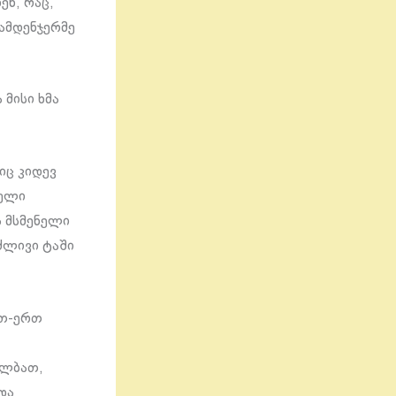
ენ, რაც,
ამდენჯერმე
მისი ხმა
იც კიდევ
ბული
ს მსმენელი
ძლივი ტაში
რთ-ერთ
ალბათ,
და