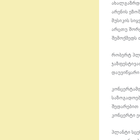
ახალგაზრდო
არენის ეზო
მუსიკის სი
არცთუ შორ
შემოქმედს 
რობერტ პლა
ჯაზფესტივა
დაუვიწყარი
კონცერტამდ
საზოგადოებ
შედარებით 
კონცერტი 
პლანტი სცენ