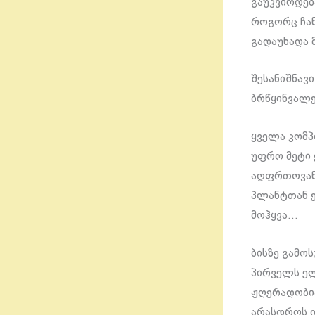
გაუკვირდებ
როგორც ჩან
გადაუხადა 
შესანიშნავ
ბრწყინვალ
ყველა კომპ
უფრო მეტი 
აღფრთოვანე
პლანტთან ე
მოჰყვა…
ბისზე გამო
პირველს ელო
ჟღერადობით
არასდროს დ