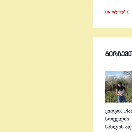
(ფოტოები)
ᲒᲘᲠᲩᲔᲕ
ვიდეო: „ჩა
სოფელში, 
სახლის აღ