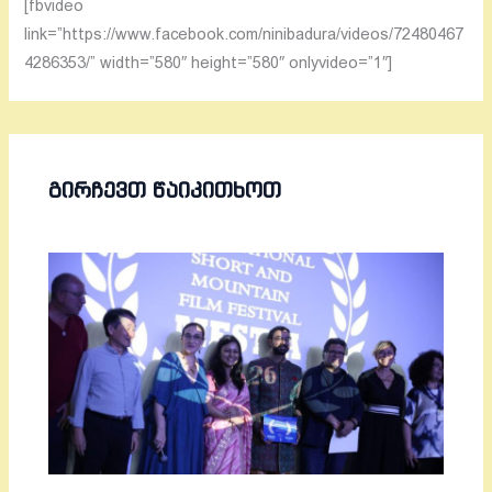
[fbvideo
link=”https://www.facebook.com/ninibadura/videos/72480467
4286353/” width=”580″ height=”580″ onlyvideo=”1″]
ᲒᲘᲠᲩᲔᲕᲗ ᲬᲐᲘᲙᲘᲗᲮᲝᲗ