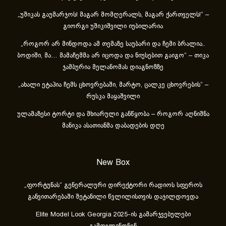
„უშიკას გაუმარჯოს! მაგარ მომღერალს, მაგარ ქართველს!“ –
გიორგი უშიკიშვილი იუბილარია
„როგორ არ მინდოდა ამ თემაზე საუბარი და ჩემი ბრალია..
ბოდიში, მა… მამაჩემმა არ იცოდა და ნიუსებით გაიგო“ – თიკა
ჯამბურია მელანომას დიაგნოზზე
„ახა­ლი ეტა­პია ჩემს ცხოვ­რე­ბა­ში, მარ­ტო, ცალ­კე ცხოვ­რე­ბის“ –
რუსკა მაყაშვილი
ულამაზესი ტორტი და მხიარული განწყობა – როგორ აღნიშნა
მანიკა ასათიანმა დაბადების დღე
New Box
„ფორტუნას“ გენერალური დირექტორი რადიოს სფეროს
განვითარებაში შეტანილი წვლილისთვის დაჯილდოვდა
Elite Model Look Georgia 2025-ის გამარჯვებულები