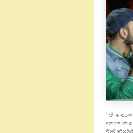
“იქს ფაქტო
ფოტო ვრცელ
რომ ერთმან