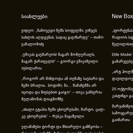
სიახლეები
New Box
ვიდეო: „ჩამოვედი ჩემს სოფელში, ვიწყებ
„ფორტუნას
სახლის აღდგენას, სადაც გავიზარდე“ – თამო
რადიოს სფ
ვაშალომიძე
წვლილისთ
„უშიკას გაუმარჯოს! მაგარ მომღერალს,
Elite Model
მაგარ ქართველს!“ – გიორგი უშიკიშვილი
გამარჯვებ
იუბილარია
„არტ ჰოლში
„როგორ არ მინდოდა ამ თემაზე საუბარი და
დაჯილდოებ
ჩემი ბრალია.. ბოდიში, მა… მამაჩემმა არ
25 ოქტომბე
იცოდა და ნიუსებით გაიგო“ – თიკა ჯამბურია
კასტინგი გ
მელანომას დიაგნოზზე
მარჯანიშვი
„ახა­ლი ეტა­პია ჩემს ცხოვ­რე­ბა­ში, მარ­ტო, ცალ­
სამოყვარუ
კე ცხოვ­რე­ბის“ – რუსკა მაყაშვილი
გაიმართა
ულამაზესი ტორტი და მხიარული განწყობა –