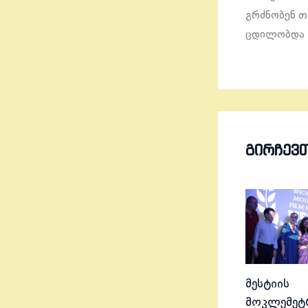
გრძნობენ თ
ცდილობდა გ
ᲒᲘᲠᲩᲔᲕ
მესტიის
მოკლემეტრ