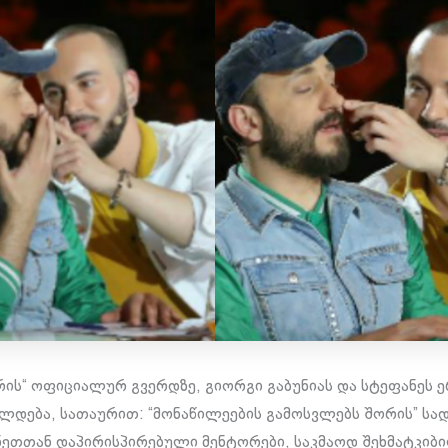
რის“ ოფიციალურ გვერდზე, გიორგი გაბუნიას და სტეფანეს
დება, სათაურით: “მონაწილეების გამოსვლებს შორის” სადა
ეთთან დაპირისპირებული მენტორები, საკმაოდ შეხმატკი