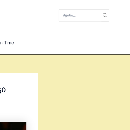
Search
for:
on Time
გი