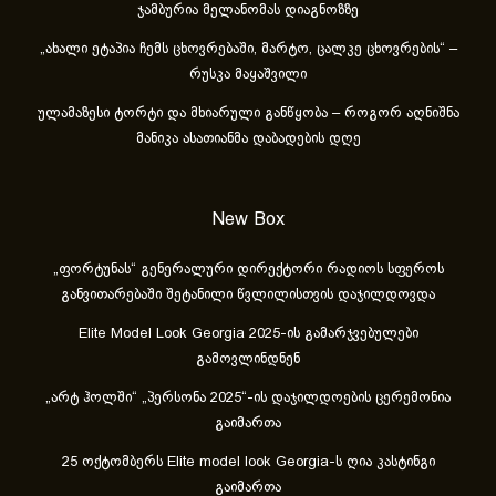
ჯამბურია მელანომას დიაგნოზზე
„ახა­ლი ეტა­პია ჩემს ცხოვ­რე­ბა­ში, მარ­ტო, ცალ­კე ცხოვ­რე­ბის“ –
რუსკა მაყაშვილი
ულამაზესი ტორტი და მხიარული განწყობა – როგორ აღნიშნა
მანიკა ასათიანმა დაბადების დღე
New Box
„ფორტუნას“ გენერალური დირექტორი რადიოს სფეროს
განვითარებაში შეტანილი წვლილისთვის დაჯილდოვდა
Elite Model Look Georgia 2025-ის გამარჯვებულები
გამოვლინდნენ
„არტ ჰოლში“ „პერსონა 2025“-ის დაჯილდოების ცერემონია
გაიმართა
25 ოქტომბერს Elite model look Georgia-ს ღია კასტინგი
გაიმართა