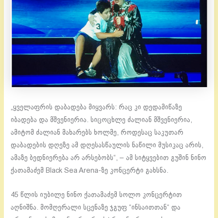
„ყველაფრის დაბადება მიყვარს: რაც კი დედამიწაზე
იბადება და მშვენიერია. სიცოცხლე ძალიან მშვენიერია,
ამიტომ ძალიან მახარებს ხოლმე, როდესაც საკუთარ
დაბადების დღეზე ამ დღესასწაულის ნაწილი მუსიკაც არის,
ამაზე ბედნიერება არ არსებობს“, – ამ სიტყვებით გუშინ ნინო
ქათამაძემ Black Sea Arena-ზე კონცერტი გახსნა.
45 წლის იუბილე ნინო ქათამაძემ სოლო კონცერტით
აღნიშნა. მომღერალი სცენაზე ჯგუფ “ინსაითთან“ და