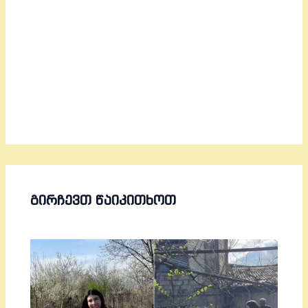
ᲒᲘᲠᲩᲔᲕᲗ ᲬᲐᲘᲙᲘᲗᲮᲝᲗ