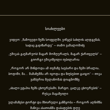
სიახლეები
ვიდეო: „ჩამოვედი ჩემს სოფელში, ვიწყებ სახლის აღდგენას,
სადაც გავიზარდე“ – თამო ვაშალომიძე
„უშიკას გაუმარჯოს! მაგარ მომღერალს, მაგარ ქართველს!“ –
გიორგი უშიკიშვილი იუბილარია
„როგორ არ მინდოდა ამ თემაზე საუბარი და ჩემი ბრალია..
ბოდიში, მა… მამაჩემმა არ იცოდა და ნიუსებით გაიგო“ – თიკა
ჯამბურია მელანომას დიაგნოზზე
„ახა­ლი ეტა­პია ჩემს ცხოვ­რე­ბა­ში, მარ­ტო, ცალ­კე ცხოვ­რე­ბის“ –
რუსკა მაყაშვილი
ულამაზესი ტორტი და მხიარული განწყობა – როგორ აღნიშნა
მანიკა ასათიანმა დაბადების დღე