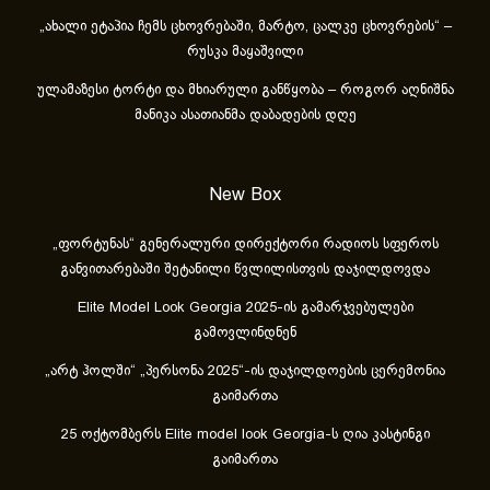
„ახა­ლი ეტა­პია ჩემს ცხოვ­რე­ბა­ში, მარ­ტო, ცალ­კე ცხოვ­რე­ბის“ –
რუსკა მაყაშვილი
ულამაზესი ტორტი და მხიარული განწყობა – როგორ აღნიშნა
მანიკა ასათიანმა დაბადების დღე
New Box
„ფორტუნას“ გენერალური დირექტორი რადიოს სფეროს
განვითარებაში შეტანილი წვლილისთვის დაჯილდოვდა
Elite Model Look Georgia 2025-ის გამარჯვებულები
გამოვლინდნენ
„არტ ჰოლში“ „პერსონა 2025“-ის დაჯილდოების ცერემონია
გაიმართა
25 ოქტომბერს Elite model look Georgia-ს ღია კასტინგი
გაიმართა