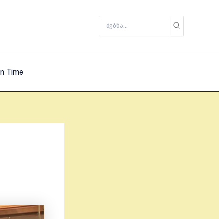
Search
for:
on Time