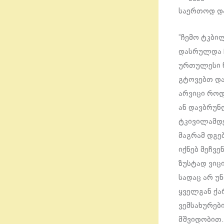
საერთოდ დ
“ჩემო ტკბი
დასრულდა ჩ
ურთულესი 
გტოვებთ და
არვიცი როდ
ან დავბრუნ
ტკივილამდე
მაგრამ დგე
იქნებ მეჩვ
ზუსტად ვიცი
სადაც არ უნ
ყველგან ქა
ვემსახურებ
მშვიდობით