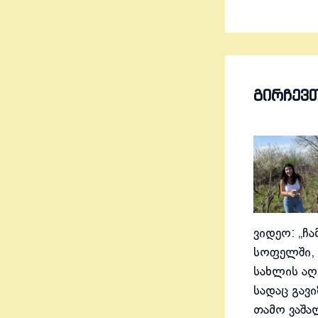
ᲒᲘᲠᲩᲔᲕ
ვიდეო: „ჩა
სოფელში, 
სახლის აღ
სადაც გავ
თამო ვაშა