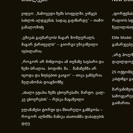
ვიდეო: „ჩამოვედი ჩემს სოფელში, ვიწყებ
„ფორტუნას
სახლის აღდგენას, სადაც გავიზარდე“ – თამო
რადიოს სფ
ვაშალომიძე
წვლილისთ
„უშიკას გაუმარჯოს! მაგარ მომღერალს,
Elite Model
მაგარ ქართველს!“ – გიორგი უშიკიშვილი
გამარჯვებ
იუბილარია
„არტ ჰოლში
„როგორ არ მინდოდა ამ თემაზე საუბარი და
დაჯილდოებ
ჩემი ბრალია.. ბოდიში, მა… მამაჩემმა არ
25 ოქტომბე
იცოდა და ნიუსებით გაიგო“ – თიკა ჯამბურია
კასტინგი გ
მელანომას დიაგნოზზე
მარჯანიშვი
„ახა­ლი ეტა­პია ჩემს ცხოვ­რე­ბა­ში, მარ­ტო, ცალ­
სამოყვარუ
კე ცხოვ­რე­ბის“ – რუსკა მაყაშვილი
გაიმართა
ულამაზესი ტორტი და მხიარული განწყობა –
როგორ აღნიშნა მანიკა ასათიანმა დაბადების
დღე