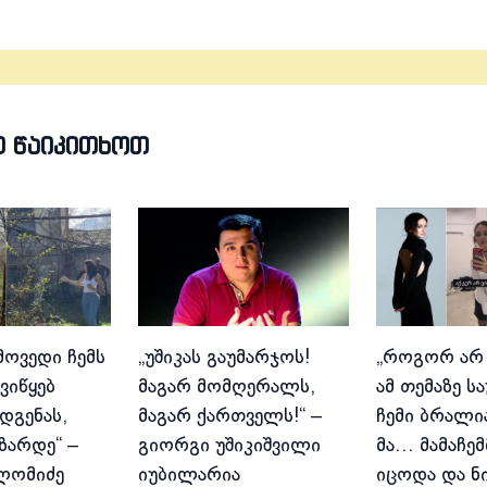
Თ ᲬᲐᲘᲙᲘᲗᲮᲝᲗ
მოვედი ჩემს
„უშიკას გაუმარჯოს!
„როგორ არ
ვიწყებ
მაგარ მომღერალს,
ამ თემაზე ს
დგენას,
მაგარ ქართველს!“ –
ჩემი ბრალია
იზარდე“ –
გიორგი უშიკიშვილი
მა… მამაჩემ
ლომიძე
იუბილარია
იცოდა და ნ