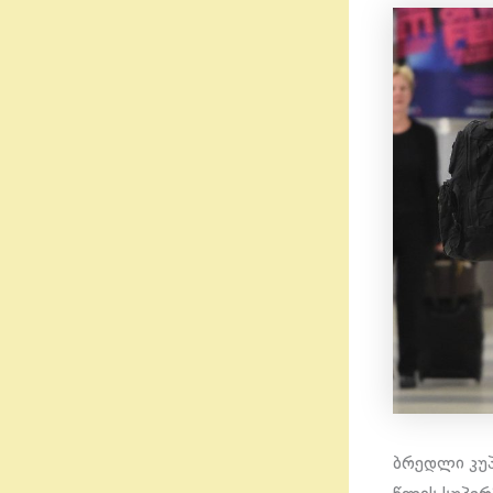
ბრედლი კუპ