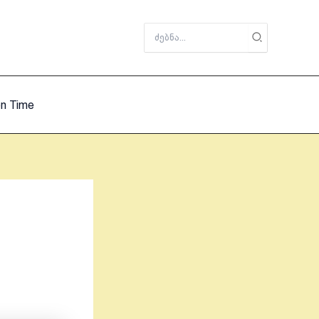
Search
for:
on Time