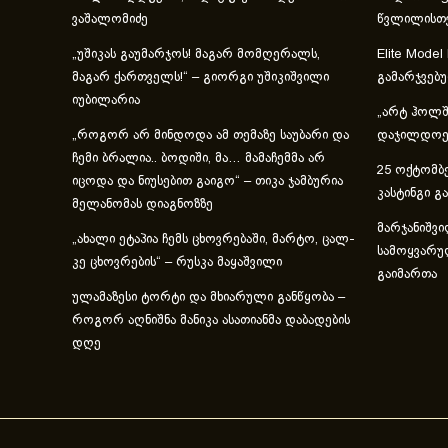
ვაშალომიძე
წვლილისთ
„უშიკას გაუმარჯოს! მაგარ მომღერალს,
Elite Model
მაგარ ქართველს!“ – გიორგი უშიკიშვილი
გამარჯვებ
იუბილარია
„არტ ჰოლში
„როგორ არ მინდოდა ამ თემაზე საუბარი და
დაჯილდოებ
ჩემი ბრალია.. ბოდიში, მა… მამაჩემმა არ
25 ოქტომბე
იცოდა და ნიუსებით გაიგო“ – თიკა ჯამბურია
კასტინგი გ
მელანომას დიაგნოზზე
მარჯანიშვი
„ახა­ლი ეტა­პია ჩემს ცხოვ­რე­ბა­ში, მარ­ტო, ცალ­
სამოყვარუ
კე ცხოვ­რე­ბის“ – რუსკა მაყაშვილი
გაიმართა
ულამაზესი ტორტი და მხიარული განწყობა –
როგორ აღნიშნა მანიკა ასათიანმა დაბადების
დღე