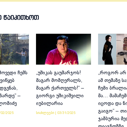
Თ ᲬᲐᲘᲙᲘᲗᲮᲝᲗ
მოვედი ჩემს
„უშიკას გაუმარჯოს!
„როგორ არ
ვიწყებ
მაგარ მომღერალს,
ამ თემაზე ს
დგენას,
მაგარ ქართველს!“ –
ჩემი ბრალია
იზარდე“ –
გიორგი უშიკიშვილი
მა… მამაჩემ
ლომიძე
იუბილარია
იცოდა და ნ
გაიგო“ – თი
/02/2025
სიახლეები
|
03/31/2025
ჯამბურია მ
დიაგნოზზე