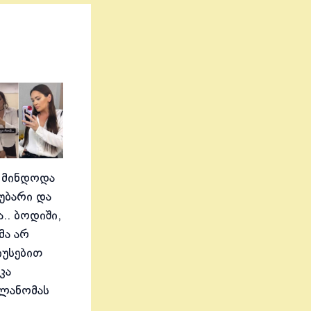
 მინდოდა
აუბარი და
.. ბოდიში,
მა არ
იუსებით
კა
ელანომას