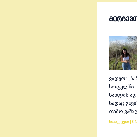
ᲒᲘᲠᲩᲔᲕ
ვიდეო: „ჩა
სოფელში, 
სახლის აღ
სადაც გავ
თამო ვაშა
სიახლეები
|
04