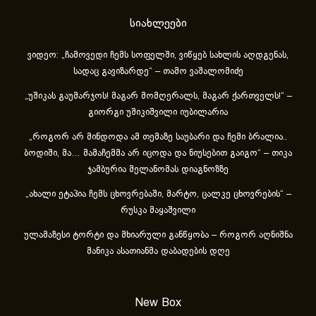
სიახლეები
ვიდეო: „ჩამოვედი ჩემს სოფელში, ვიწყებ სახლის აღდგენას,
სადაც გავიზარდე“ – თამო ვაშალომიძე
„უშიკას გაუმარჯოს! მაგარ მომღერალს, მაგარ ქართველს!“ –
გიორგი უშიკიშვილი იუბილარია
„როგორ არ მინდოდა ამ თემაზე საუბარი და ჩემი ბრალია..
ბოდიში, მა… მამაჩემმა არ იცოდა და ნიუსებით გაიგო“ – თიკა
ჯამბურია მელანომას დიაგნოზზე
„ახა­ლი ეტა­პია ჩემს ცხოვ­რე­ბა­ში, მარ­ტო, ცალ­კე ცხოვ­რე­ბის“ –
რუსკა მაყაშვილი
ულამაზესი ტორტი და მხიარული განწყობა – როგორ აღნიშნა
მანიკა ასათიანმა დაბადების დღე
New Box