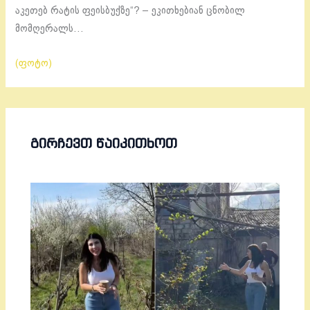
აკეთებ რატის ფეისბუქზე“? – ეკითხებიან ცნობილ
მომღერალს…
(ფოტო)
ᲒᲘᲠᲩᲔᲕᲗ ᲬᲐᲘᲙᲘᲗᲮᲝᲗ