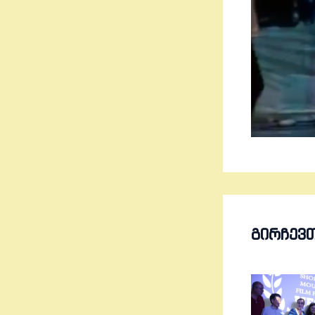
ᲒᲘᲠᲩᲔᲕ