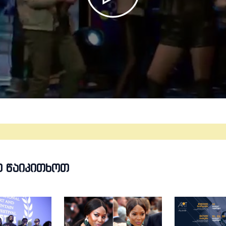
Თ ᲬᲐᲘᲙᲘᲗᲮᲝᲗ