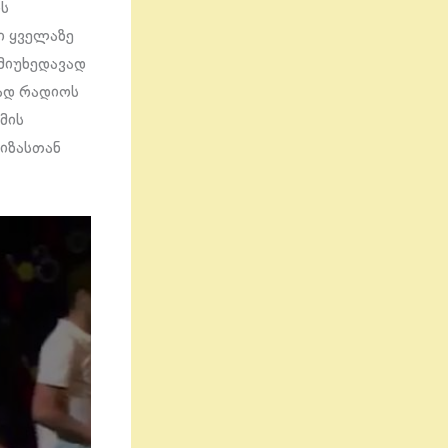
ის
ი ყველაზე
მიუხედავად
ად რადიოს
 მის
ლიზასთან