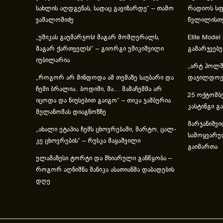
სახლის აღდგენას, სადაც გავიზარდე“ – თამო
რადიოს სფ
ვაშალომიძე
წვლილისთ
„უშიკას გაუმარჯოს! მაგარ მომღერალს,
Elite Model
მაგარ ქართველს!“ – გიორგი უშიკიშვილი
გამარჯვებ
იუბილარია
„არტ ჰოლში
„როგორ არ მინდოდა ამ თემაზე საუბარი და
დაჯილდოებ
ჩემი ბრალია.. ბოდიში, მა… მამაჩემმა არ
25 ოქტომბე
იცოდა და ნიუსებით გაიგო“ – თიკა ჯამბურია
კასტინგი გ
მელანომას დიაგნოზზე
მარჯანიშვი
„ახა­ლი ეტა­პია ჩემს ცხოვ­რე­ბა­ში, მარ­ტო, ცალ­
სამოყვარუ
კე ცხოვ­რე­ბის“ – რუსკა მაყაშვილი
გაიმართა
ულამაზესი ტორტი და მხიარული განწყობა –
როგორ აღნიშნა მანიკა ასათიანმა დაბადების
დღე