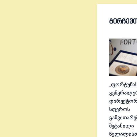
ᲒᲘᲠᲩᲔᲕ
„ფორტუნას
გენერალუ
დირექტორ
სფეროს
განვითარე
შეტანილი
წვლილისთ