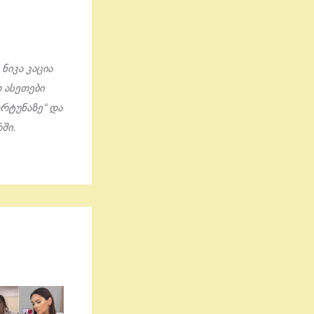
ნიკა კაცია
დ ასეთები
რტუნაზე“ და
ში.