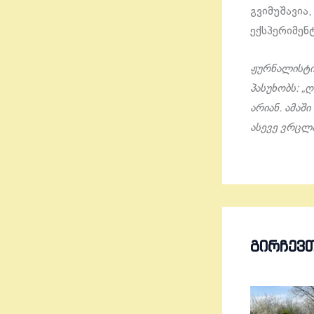
გვიმუშავია
ექსპერიმენ
ჟურნალისტის
პასუხობს: „
არიან. ამაშ
ასევე ვრცლ
ᲒᲘᲠᲩᲔᲕ