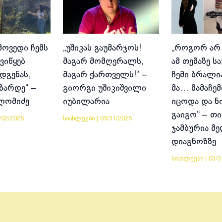
მოვედი ჩემს
„უშიკას გაუმარჯოს!
„როგორ არ
ვიწყებ
მაგარ მომღერალს,
ამ თემაზე ს
დგენას,
მაგარ ქართველს!“ –
ჩემი ბრალია
იზარდე“ –
გიორგი უშიკიშვილი
მა… მამაჩემ
ლომიძე
იუბილარია
იცოდა და ნ
გაიგო“ – თი
/02/2025
სიახლეები
|
03/31/2025
ჯამბურია მ
დიაგნოზზე
სიახლეები
|
03/3