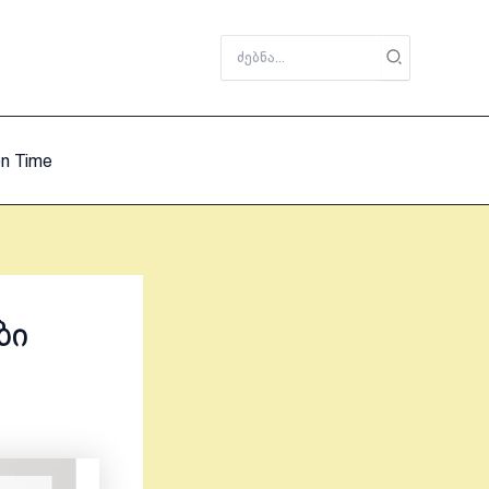
Search
for:
on Time
ბი