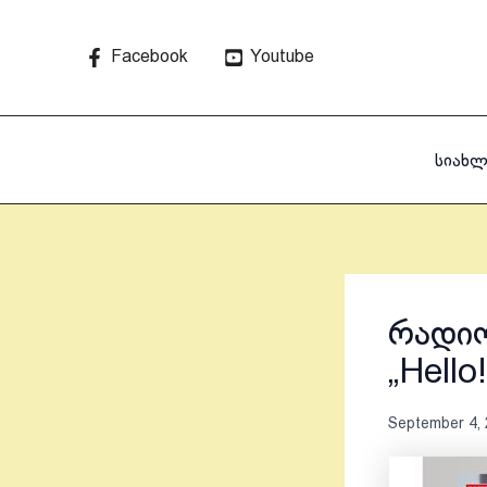
Skip
to
Facebook
Youtube
content
სიახლ
რადიო
„Hell
September 4,