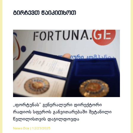
ᲒᲘᲠᲩᲔᲕᲗ ᲬᲐᲘᲙᲘᲗᲮᲝᲗ
„ფორტუნას“ გენერალური დირექტორი
რადიოს სფეროს განვითარებაში შეტანილი
წვლილისთვის დაჯილდოვდა
News Box
|
12/23/2025