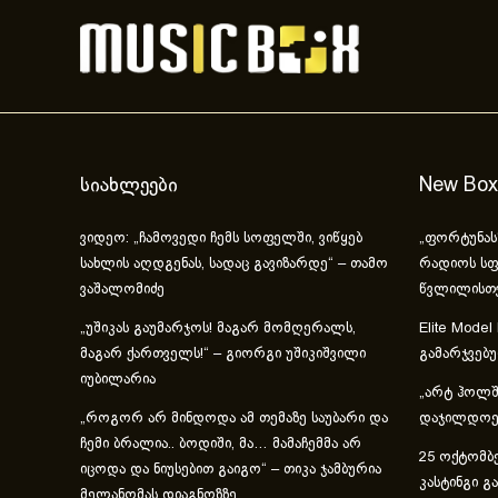
სიახლეები
New Box
ვიდეო: „ჩამოვედი ჩემს სოფელში, ვიწყებ
„ფორტუნას
სახლის აღდგენას, სადაც გავიზარდე“ – თამო
რადიოს სფ
ვაშალომიძე
წვლილისთ
„უშიკას გაუმარჯოს! მაგარ მომღერალს,
Elite Model
მაგარ ქართველს!“ – გიორგი უშიკიშვილი
გამარჯვებ
იუბილარია
„არტ ჰოლში
„როგორ არ მინდოდა ამ თემაზე საუბარი და
დაჯილდოებ
ჩემი ბრალია.. ბოდიში, მა… მამაჩემმა არ
25 ოქტომბე
იცოდა და ნიუსებით გაიგო“ – თიკა ჯამბურია
კასტინგი გ
მელანომას დიაგნოზზე