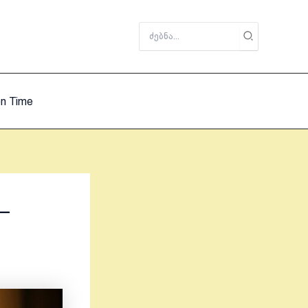
Search
for:
on Time
–