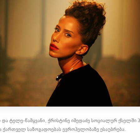
და ტელე-წამყვანი, ქრისტინე იმედაძე სოციალურ ქსელში 
და ქართველ საზოგადოებას ევროპელობაზე ესაუბრება.