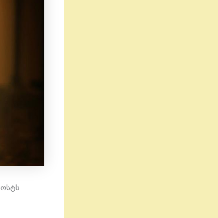
პოსტს