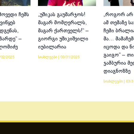
მოვედი ჩემს
„უშიკას გაუმარჯოს!
„როგორ არ
ვიწყებ
მაგარ მომღერალს,
ამ თემაზე ს
დგენას,
მაგარ ქართველს!“ –
ჩემი ბრალია
იზარდე“ –
გიორგი უშიკიშვილი
მა… მამაჩემ
ლომიძე
იუბილარია
იცოდა და ნ
გაიგო“ – თი
/02/2025
სიახლეები
|
03/31/2025
ჯამბურია მ
დიაგნოზზე
სიახლეები
|
03/3