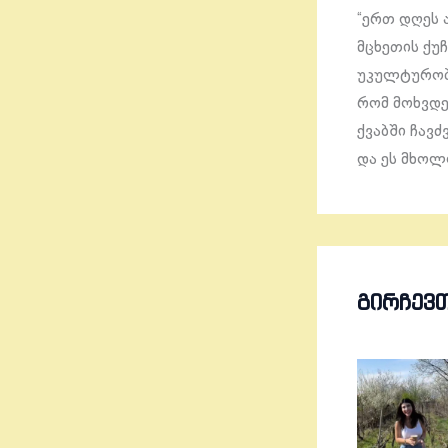
“ერთ დღეს 
მცხეთის ქუჩ
უკულტურობა
რომ მოხვდე
ქვაბში ჩავძ
და ეს მხოლო
ᲒᲘᲠᲩᲔᲕ