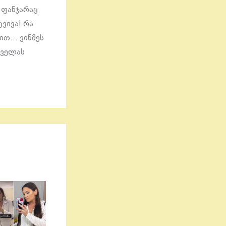
 ფანჯარაც
ცვივა! რა
ხით… ვინმეს
ყველას