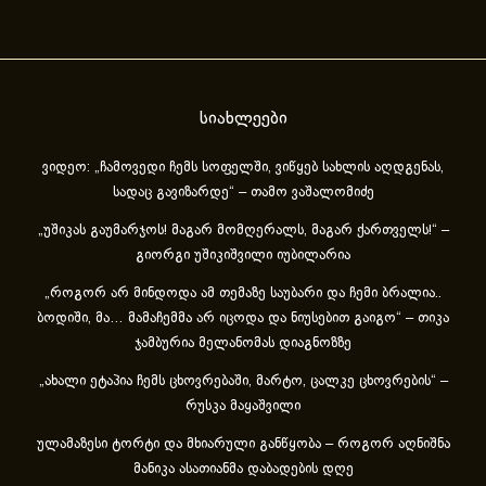
სიახლეები
ვიდეო: „ჩამოვედი ჩემს სოფელში, ვიწყებ სახლის აღდგენას,
სადაც გავიზარდე“ – თამო ვაშალომიძე
„უშიკას გაუმარჯოს! მაგარ მომღერალს, მაგარ ქართველს!“ –
გიორგი უშიკიშვილი იუბილარია
„როგორ არ მინდოდა ამ თემაზე საუბარი და ჩემი ბრალია..
ბოდიში, მა… მამაჩემმა არ იცოდა და ნიუსებით გაიგო“ – თიკა
ჯამბურია მელანომას დიაგნოზზე
„ახა­ლი ეტა­პია ჩემს ცხოვ­რე­ბა­ში, მარ­ტო, ცალ­კე ცხოვ­რე­ბის“ –
რუსკა მაყაშვილი
ულამაზესი ტორტი და მხიარული განწყობა – როგორ აღნიშნა
მანიკა ასათიანმა დაბადების დღე