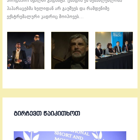
პირდაპირ წყალში გადახტა. ცხადია ეს შესაძლებლობა
პაპარაცებმა ხელიდან არ გაუშვეს და რამდენიმე
ექსტრემალური კადრიც მოიპოვეს…
ᲒᲘᲠᲩᲔᲕᲗ ᲬᲐᲘᲙᲘᲗᲮᲝᲗ