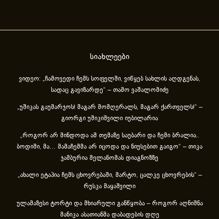
სიახლეები
ვიდეო: „ჩამოვედი ჩემს სოფელში, ვიწყებ სახლის აღდგენას,
სადაც გავიზარდე“ – თამო ვაშალომიძე
„უშიკას გაუმარჯოს! მაგარ მომღერალს, მაგარ ქართველს!“ –
გიორგი უშიკიშვილი იუბილარია
„როგორ არ მინდოდა ამ თემაზე საუბარი და ჩემი ბრალია..
ბოდიში, მა… მამაჩემმა არ იცოდა და ნიუსებით გაიგო“ – თიკა
ჯამბურია მელანომას დიაგნოზზე
„ახა­ლი ეტა­პია ჩემს ცხოვ­რე­ბა­ში, მარ­ტო, ცალ­კე ცხოვ­რე­ბის“ –
რუსკა მაყაშვილი
ულამაზესი ტორტი და მხიარული განწყობა – როგორ აღნიშნა
მანიკა ასათიანმა დაბადების დღე