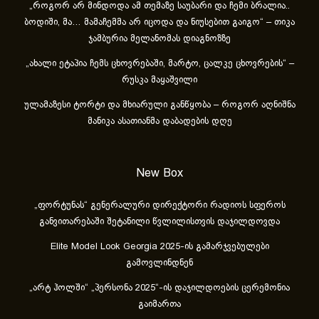
„როგორ არ მინდოდა ამ თემაზე საუბარი და ჩემი ბრალია..
ბოდიში, მა… მამაჩემმა არ იცოდა და ნიუსებით გაიგო“ – თიკა
ჯამბურია მელანომას დიაგნოზზე
„ახა­ლი ეტა­პია ჩემს ცხოვ­რე­ბა­ში, მარ­ტო, ცალ­კე ცხოვ­რე­ბის“ –
რუსკა მაყაშვილი
ულამაზესი ტორტი და მხიარული განწყობა – როგორ აღნიშნა
მანიკა ასათიანმა დაბადების დღე
New Box
„ფორტუნას“ გენერალური დირექტორი რადიოს სფეროს
განვითარებაში შეტანილი წვლილისთვის დაჯილდოვდა
Elite Model Look Georgia 2025-ის გამარჯვებულები
გამოვლინდნენ
„არტ ჰოლში“ „პერსონა 2025“-ის დაჯილდოების ცერემონია
გაიმართა