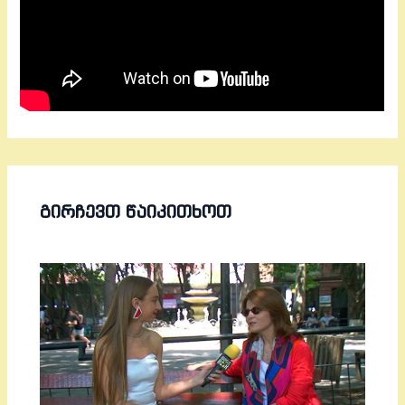
ᲒᲘᲠᲩᲔᲕᲗ ᲬᲐᲘᲙᲘᲗᲮᲝᲗ