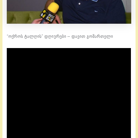
“ოქროს ტალღის” დღიურები – დავით გომართელი