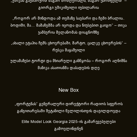
„უშიკას გაუმარჯოს! მაგარ მომღერალს, მაგარ ქართველს!“ –
გიორგი უშიკიშვილი იუბილარია
„როგორ არ მინდოდა ამ თემაზე საუბარი და ჩემი ბრალია..
ბოდიში, მა… მამაჩემმა არ იცოდა და ნიუსებით გაიგო“ – თიკა
ჯამბურია მელანომას დიაგნოზზე
„ახა­ლი ეტა­პია ჩემს ცხოვ­რე­ბა­ში, მარ­ტო, ცალ­კე ცხოვ­რე­ბის“ –
რუსკა მაყაშვილი
ულამაზესი ტორტი და მხიარული განწყობა – როგორ აღნიშნა
მანიკა ასათიანმა დაბადების დღე
New Box
„ფორტუნას“ გენერალური დირექტორი რადიოს სფეროს
განვითარებაში შეტანილი წვლილისთვის დაჯილდოვდა
Elite Model Look Georgia 2025-ის გამარჯვებულები
გამოვლინდნენ