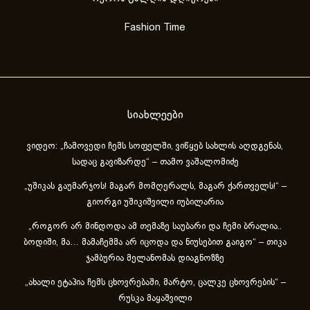
Fashion Time
სიახლეები
ვიდეო: „ჩამოვედი ჩემს სოფელში, ვიწყებ სახლის აღდგენას,
სადაც გავიზარდე“ – თამო ვაშალომიძე
„უშიკას გაუმარჯოს! მაგარ მომღერალს, მაგარ ქართველს!“ –
გიორგი უშიკიშვილი იუბილარია
„როგორ არ მინდოდა ამ თემაზე საუბარი და ჩემი ბრალია..
ბოდიში, მა… მამაჩემმა არ იცოდა და ნიუსებით გაიგო“ – თიკა
ჯამბურია მელანომას დიაგნოზზე
„ახა­ლი ეტა­პია ჩემს ცხოვ­რე­ბა­ში, მარ­ტო, ცალ­კე ცხოვ­რე­ბის“ –
რუსკა მაყაშვილი