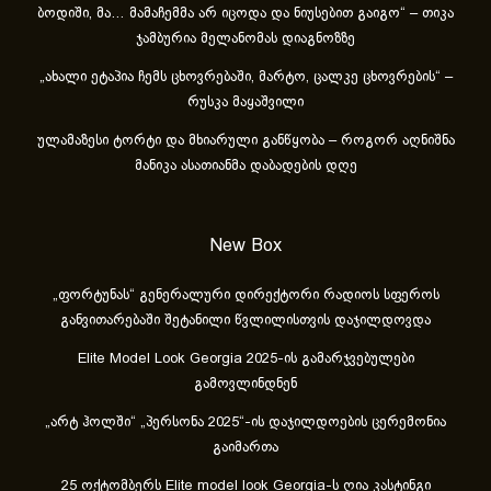
ბოდიში, მა… მამაჩემმა არ იცოდა და ნიუსებით გაიგო“ – თიკა
ჯამბურია მელანომას დიაგნოზზე
„ახა­ლი ეტა­პია ჩემს ცხოვ­რე­ბა­ში, მარ­ტო, ცალ­კე ცხოვ­რე­ბის“ –
რუსკა მაყაშვილი
ულამაზესი ტორტი და მხიარული განწყობა – როგორ აღნიშნა
მანიკა ასათიანმა დაბადების დღე
New Box
„ფორტუნას“ გენერალური დირექტორი რადიოს სფეროს
განვითარებაში შეტანილი წვლილისთვის დაჯილდოვდა
Elite Model Look Georgia 2025-ის გამარჯვებულები
გამოვლინდნენ
„არტ ჰოლში“ „პერსონა 2025“-ის დაჯილდოების ცერემონია
გაიმართა
25 ოქტომბერს Elite model look Georgia-ს ღია კასტინგი