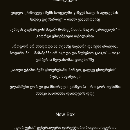
ვიდეო: „ჩამოვედი ჩემს სოფელში, ვიწყებ სახლის აღდგენას,
სადაც გავიზარდე“ – თამო ვაშალომიძე
„უშიკას გაუმარჯოს! მაგარ მომღერალს, მაგარ ქართველს!“ –
გიორგი უშიკიშვილი იუბილარია
„როგორ არ მინდოდა ამ თემაზე საუბარი და ჩემი ბრალია..
ბოდიში, მა… მამაჩემმა არ იცოდა და ნიუსებით გაიგო“ – თიკა
ჯამბურია მელანომას დიაგნოზზე
„ახა­ლი ეტა­პია ჩემს ცხოვ­რე­ბა­ში, მარ­ტო, ცალ­კე ცხოვ­რე­ბის“ –
რუსკა მაყაშვილი
ულამაზესი ტორტი და მხიარული განწყობა – როგორ აღნიშნა
მანიკა ასათიანმა დაბადების დღე
New Box
„ფორტუნას“ გენერალური დირექტორი რადიოს სფეროს