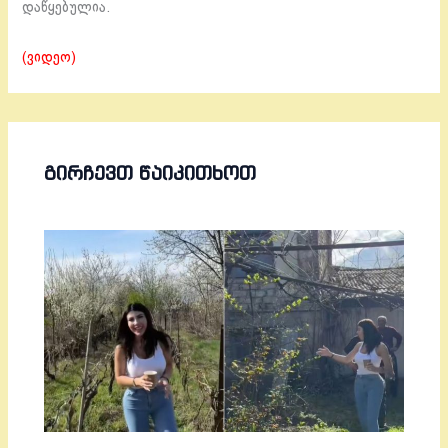
დაწყებულია.
(ვიდეო)
ᲒᲘᲠᲩᲔᲕᲗ ᲬᲐᲘᲙᲘᲗᲮᲝᲗ