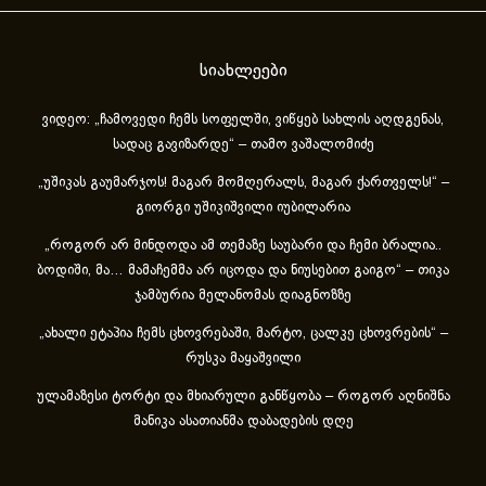
სიახლეები
ვიდეო: „ჩამოვედი ჩემს სოფელში, ვიწყებ სახლის აღდგენას,
სადაც გავიზარდე“ – თამო ვაშალომიძე
„უშიკას გაუმარჯოს! მაგარ მომღერალს, მაგარ ქართველს!“ –
გიორგი უშიკიშვილი იუბილარია
„როგორ არ მინდოდა ამ თემაზე საუბარი და ჩემი ბრალია..
ბოდიში, მა… მამაჩემმა არ იცოდა და ნიუსებით გაიგო“ – თიკა
ჯამბურია მელანომას დიაგნოზზე
„ახა­ლი ეტა­პია ჩემს ცხოვ­რე­ბა­ში, მარ­ტო, ცალ­კე ცხოვ­რე­ბის“ –
რუსკა მაყაშვილი
ულამაზესი ტორტი და მხიარული განწყობა – როგორ აღნიშნა
მანიკა ასათიანმა დაბადების დღე