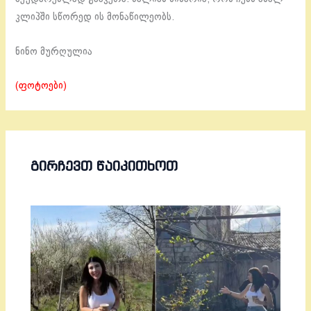
კლიპში სწორედ ის მონაწილეობს.
ნინო მურღულია
(ფოტოები)
ᲒᲘᲠᲩᲔᲕᲗ ᲬᲐᲘᲙᲘᲗᲮᲝᲗ