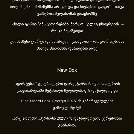
„როგორ არ მინდოდა ამ თემაზე საუბარი და ჩემი ბრალია..
ბოდიში, მა… მამაჩემმა არ იცოდა და ნიუსებით გაიგო“ – თიკა
ჯამბურია მელანომას დიაგნოზზე
„ახა­ლი ეტა­პია ჩემს ცხოვ­რე­ბა­ში, მარ­ტო, ცალ­კე ცხოვ­რე­ბის“ –
რუსკა მაყაშვილი
ულამაზესი ტორტი და მხიარული განწყობა – როგორ აღნიშნა
მანიკა ასათიანმა დაბადების დღე
New Box
„ფორტუნას“ გენერალური დირექტორი რადიოს სფეროს
განვითარებაში შეტანილი წვლილისთვის დაჯილდოვდა
Elite Model Look Georgia 2025-ის გამარჯვებულები
გამოვლინდნენ
„არტ ჰოლში“ „პერსონა 2025“-ის დაჯილდოების ცერემონია
გაიმართა