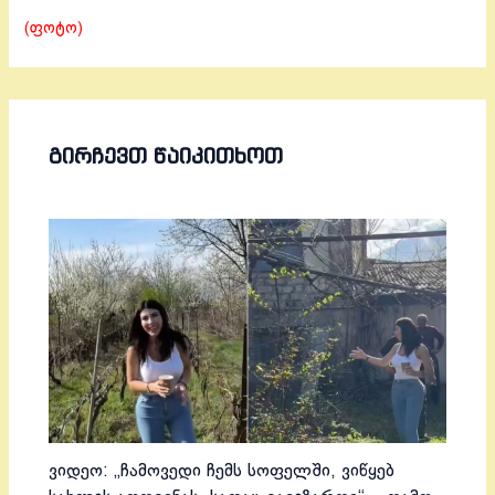
(ფოტო)
ᲒᲘᲠᲩᲔᲕᲗ ᲬᲐᲘᲙᲘᲗᲮᲝᲗ
ვიდეო: „ჩამოვედი ჩემს სოფელში, ვიწყებ