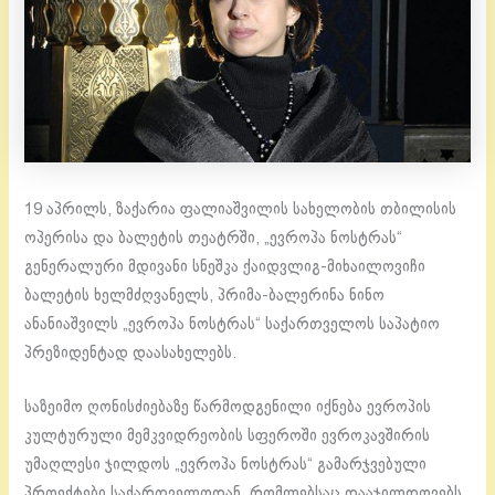
19 აპრილს, ზაქარია ფალიაშვილის სახელობის თბილისის
ოპერისა და ბალეტის თეატრში, „ევროპა ნოსტრას“
გენერალური მდივანი სნეშკა ქაიდვლიგ-მიხაილოვიჩი
ბალეტის ხელმძღვანელს, პრიმა-ბალერინა ნინო
ანანიაშვილს „ევროპა ნოსტრას“ საქართველოს საპატიო
პრეზიდენტად დაასახელებს.
საზეიმო ღონისძიებაზე წარმოდგენილი იქნება ევროპის
კულტურული მემკვიდრეობის სფეროში ევროკავშირის
უმაღლესი ჯილდოს „ევროპა ნოსტრას“ გამარჯვებული
პროექტები საქართველოდან, რომლებსაც დააჯილდოვებს