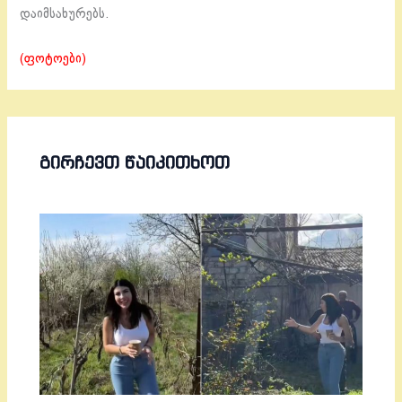
დაიმსახურებს.
(ფოტოები)
ᲒᲘᲠᲩᲔᲕᲗ ᲬᲐᲘᲙᲘᲗᲮᲝᲗ