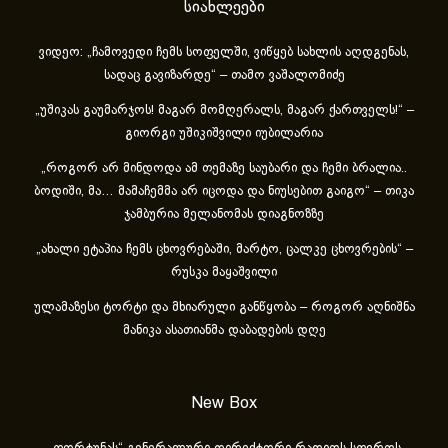
სიახლეები
ვიდეო: „ჩამოვედი ჩემს სოფელში, ვიწყებ სახლის აღდგენას,
სადაც გავიზარდე“ – თამო ვაშალომიძე
„უშიკას გაუმარჯოს! მაგარ მომღერალს, მაგარ ქართველს!“ –
გიორგი უშიკიშვილი იუბილარია
„როგორ არ მინდოდა ამ თემაზე საუბარი და ჩემი ბრალია..
ბოდიში, მა… მამაჩემმა არ იცოდა და ნიუსებით გაიგო“ – თიკა
ჯამბურია მელანომას დიაგნოზზე
„ახა­ლი ეტა­პია ჩემს ცხოვ­რე­ბა­ში, მარ­ტო, ცალ­კე ცხოვ­რე­ბის“ –
რუსკა მაყაშვილი
ულამაზესი ტორტი და მხიარული განწყობა – როგორ აღნიშნა
მანიკა ასათიანმა დაბადების დღე
New Box