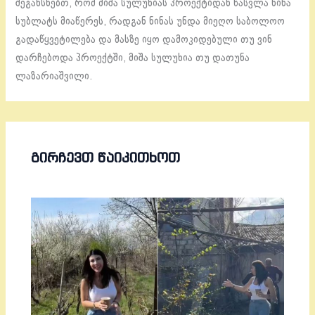
შეგახსნებთ, რომ მიშა სულუხიას პროექტიდან წასვლა ნინა
სუბლატს მიაწერეს, რადგან ნინას უნდა მიეღო საბოლოო
გადაწყვეტილება და მასზე იყო დამოკიდებული თუ ვინ
დარჩებოდა პროექტში, მიშა სულუხია თუ დათუნა
ლაზარიაშვილი.
ᲒᲘᲠᲩᲔᲕᲗ ᲬᲐᲘᲙᲘᲗᲮᲝᲗ