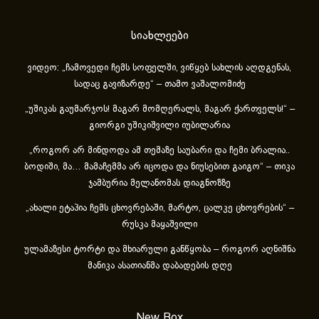
სიახლეები
ვიდეო: „ჩამოვედი ჩემს სოფელში, ვიწყებ სახლის აღდგენას,
სადაც გავიზარდე“ – თამო ვაშალომიძე
„უშიკას გაუმარჯოს! მაგარ მომღერალს, მაგარ ქართველს!“ –
გიორგი უშიკიშვილი იუბილარია
„როგორ არ მინდოდა ამ თემაზე საუბარი და ჩემი ბრალია..
ბოდიში, მა… მამაჩემმა არ იცოდა და ნიუსებით გაიგო“ – თიკა
ჯამბურია მელანომას დიაგნოზზე
„ახა­ლი ეტა­პია ჩემს ცხოვ­რე­ბა­ში, მარ­ტო, ცალ­კე ცხოვ­რე­ბის“ –
რუსკა მაყაშვილი
ულამაზესი ტორტი და მხიარული განწყობა – როგორ აღნიშნა
მანიკა ასათიანმა დაბადების დღე
New Box