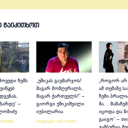
Თ ᲬᲐᲘᲙᲘᲗᲮᲝᲗ
მოვედი ჩემს
„უშიკას გაუმარჯოს!
„როგორ არ
ვიწყებ
მაგარ მომღერალს,
ამ თემაზე ს
დგენას,
მაგარ ქართველს!“ –
ჩემი ბრალია
იზარდე“ –
გიორგი უშიკიშვილი
მა… მამაჩემ
ლომიძე
იუბილარია
იცოდა და ნ
გაიგო“ – თი
/02/2025
სიახლეები
|
03/31/2025
ჯამბურია მ