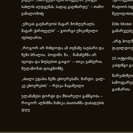
ვიდეო: „ჩამოვედი ჩემს სოფელში, ვიწყებ
„ფორტუნას
სახლის აღდგენას, სადაც გავიზარდე“ – თამო
რადიოს სფ
ვაშალომიძე
წვლილისთ
„უშიკას გაუმარჯოს! მაგარ მომღერალს,
Elite Model
მაგარ ქართველს!“ – გიორგი უშიკიშვილი
გამარჯვებ
იუბილარია
„არტ ჰოლში
„როგორ არ მინდოდა ამ თემაზე საუბარი და
დაჯილდოებ
ჩემი ბრალია.. ბოდიში, მა… მამაჩემმა არ
25 ოქტომბე
იცოდა და ნიუსებით გაიგო“ – თიკა ჯამბურია
კასტინგი გ
მელანომას დიაგნოზზე
მარჯანიშვი
„ახა­ლი ეტა­პია ჩემს ცხოვ­რე­ბა­ში, მარ­ტო, ცალ­
სამოყვარუ
კე ცხოვ­რე­ბის“ – რუსკა მაყაშვილი
გაიმართა
ულამაზესი ტორტი და მხიარული განწყობა –
როგორ აღნიშნა მანიკა ასათიანმა დაბადების
დღე