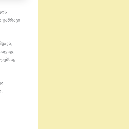
ტოს
ს უამრავი
ჰყავს,
თადად,
მლებსაც
სი
ი.