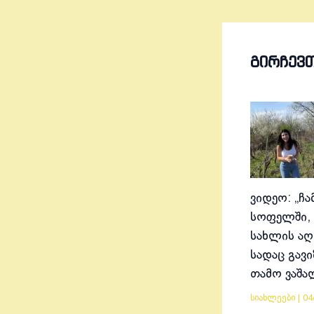
ᲒᲘᲠᲩᲔᲕ
ვიდეო: „ჩა
სოფელში, 
სახლის აღ
სადაც გავ
თამო ვაშა
სიახლეები
|
04