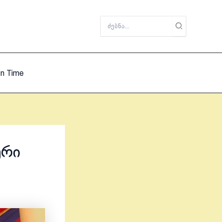
Search
for:
on Time
ური