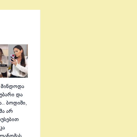
 მინდოდა
აუბარი და
.. ბოდიში,
მა არ
იუსებით
კა
ელანომას