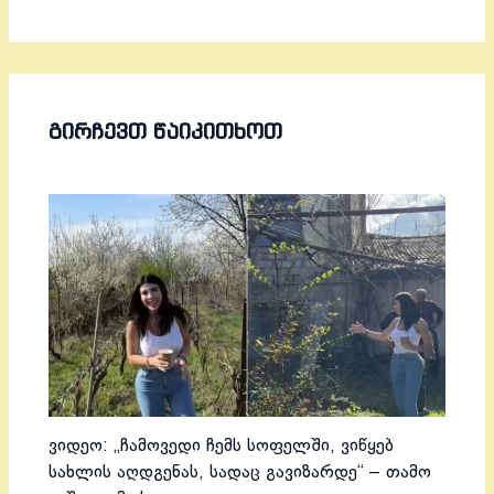
ᲒᲘᲠᲩᲔᲕᲗ ᲬᲐᲘᲙᲘᲗᲮᲝᲗ
ვიდეო: „ჩამოვედი ჩემს სოფელში, ვიწყებ
სახლის აღდგენას, სადაც გავიზარდე“ – თამო