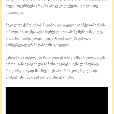
ასევე ინტერნეტსივრცეში ამავე კოლექციის ფოტოებიც
განათავსა.
ნიკოლოზ ქანთარიას მაღაზია და ატელიე ფუნქციონირებს
თბილისში, თუმცა აქვს სურვილი და ამაზე მუშაობს კიდეც,
რომ მისი ნამუშევრები ქვეყნის ფარგლებს გარეთ,
კონცეპტუალურ მაღაზიებში გაიყიდოს.
ქანთარიას ატელიეში მხოლოდ ერთი მომხმარებლისთვის
ერთი, განსხვავებული სამოსი იკერება, ექსკლუზიურად.
როგორც თავად მიიჩნევს, ეს არ არის კომერციულად
მომგებიანი, მაგრამ თავად ასე ურჩევნია.