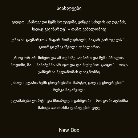
სიახლეები
ვიდეო: „ჩამოვედი ჩემს სოფელში, ვიწყებ სახლის აღდგენას,
სადაც გავიზარდე“ – თამო ვაშალომიძე
„უშიკას გაუმარჯოს! მაგარ მომღერალს, მაგარ ქართველს!“ –
გიორგი უშიკიშვილი იუბილარია
„როგორ არ მინდოდა ამ თემაზე საუბარი და ჩემი ბრალია..
ბოდიში, მა… მამაჩემმა არ იცოდა და ნიუსებით გაიგო“ – თიკა
ჯამბურია მელანომას დიაგნოზზე
„ახა­ლი ეტა­პია ჩემს ცხოვ­რე­ბა­ში, მარ­ტო, ცალ­კე ცხოვ­რე­ბის“ –
რუსკა მაყაშვილი
ულამაზესი ტორტი და მხიარული განწყობა – როგორ აღნიშნა
მანიკა ასათიანმა დაბადების დღე
New Box