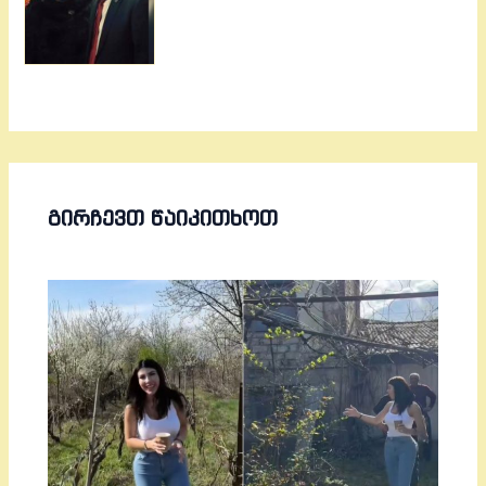
ᲒᲘᲠᲩᲔᲕᲗ ᲬᲐᲘᲙᲘᲗᲮᲝᲗ