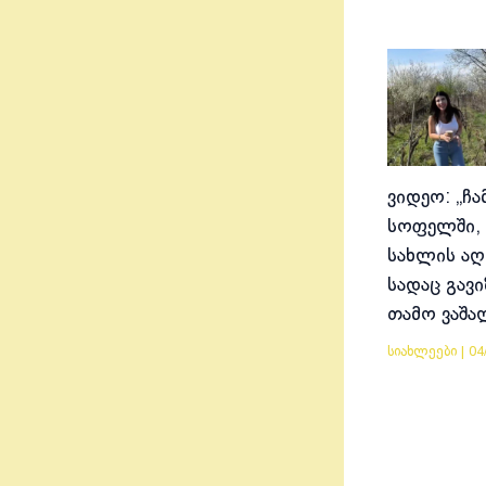
ვიდეო: „ჩა
სოფელში, 
სახლის აღ
სადაც გავ
თამო ვაშა
სიახლეები
|
04