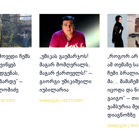
მოვედი ჩემს
„უშიკას გაუმარჯოს!
„როგორ არ
ვიწყებ
მაგარ მომღერალს,
ამ თემაზე ს
დგენას,
მაგარ ქართველს!“ –
ჩემი ბრალია
იზარდე“ –
გიორგი უშიკიშვილი
მა… მამაჩემ
ლომიძე
იუბილარია
იცოდა და ნ
გაიგო“ – თი
/02/2025
სიახლეები
|
03/31/2025
ჯამბურია მ
დიაგნოზზე
სიახლეები
|
03/3