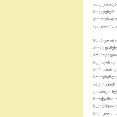
ამ ყველაფრ
მოვლენებს 
დასტურად ფ
და ცოლის ს
სწორედ იმ 
ამავე დაწე
ჰოსპიტალიდ
წყვილის დი
ბობისთან 
ბოიფრენდიც
ამტკიცებენ
გააბრუა, შე
ნათქვამია,
საავდმყოფო
მისი ცოლი 