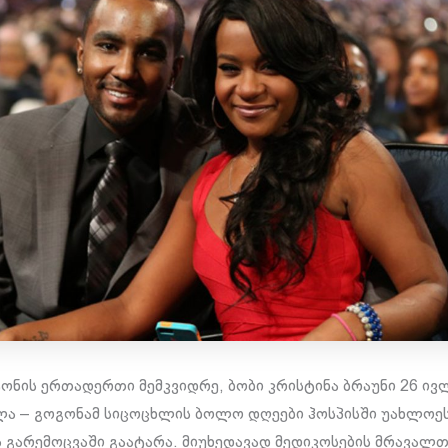
ტონის ერთადერთი მემკვიდრე, ბობი კრისტინა ბრაუნი 26 ივ
ა – გოგონამ სიცოცხლის ბოლო დღეები ჰოსპისში უახლოე
ს გარემოცვაში გაატარა. მიუხედავად მედიკოსების მრავალთ