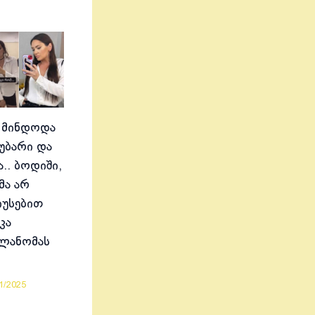
 მინდოდა
აუბარი და
.. ბოდიში,
მა არ
იუსებით
კა
ელანომას
1/2025