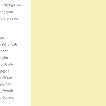
არჩუნეს. ის
 იმედით,
ანიცადა და
ცია
ლ ტრავმას
თავის
უიტნი
ტარს არ
კიდევ
ანზრახ
უიტნიმ
მღერლის
რებლად.