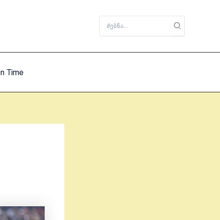
Search
for:
on Time