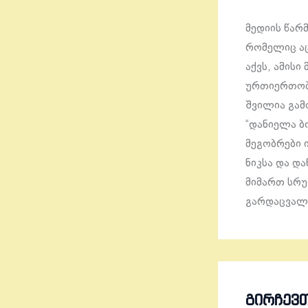
მედიის წარ
რომელიც აც
აქვს, ამის
ურთიერთობა
შვილია გამ
“დანიელა ბ
მეგობრები ი
ნიკსა და დ
მიმართ სრუ
გარდაცვალებ
ᲒᲘᲠᲩᲔᲕ