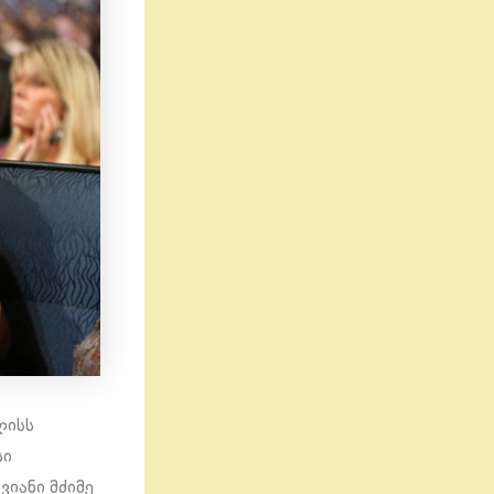
ლისს
სი
ვიანი მძიმე