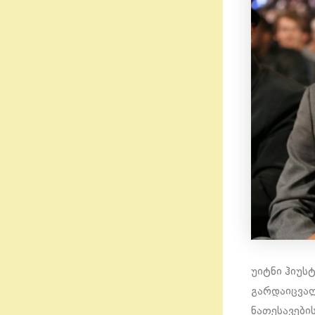
უიტნი ჰიუს
გარდაიცვალ
ნათესავები