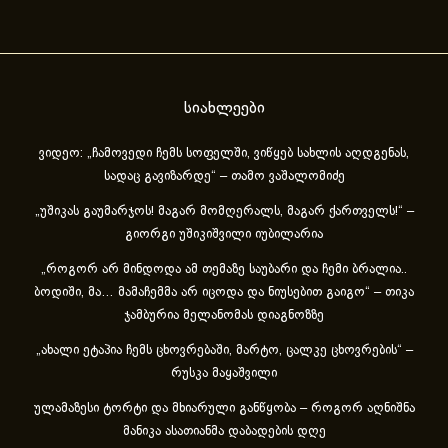
სიახლეები
ვიდეო: „ჩამოვედი ჩემს სოფელში, ვიწყებ სახლის აღდგენას,
სადაც გავიზარდე“ – თამო ვაშალომიძე
„უშიკას გაუმარჯოს! მაგარ მომღერალს, მაგარ ქართველს!“ –
გიორგი უშიკიშვილი იუბილარია
„როგორ არ მინდოდა ამ თემაზე საუბარი და ჩემი ბრალია..
ბოდიში, მა… მამაჩემმა არ იცოდა და ნიუსებით გაიგო“ – თიკა
ჯამბურია მელანომას დიაგნოზზე
„ახა­ლი ეტა­პია ჩემს ცხოვ­რე­ბა­ში, მარ­ტო, ცალ­კე ცხოვ­რე­ბის“ –
რუსკა მაყაშვილი
ულამაზესი ტორტი და მხიარული განწყობა – როგორ აღნიშნა
მანიკა ასათიანმა დაბადების დღე