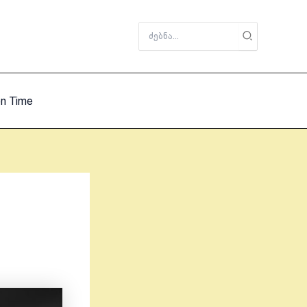
Search
for:
on Time