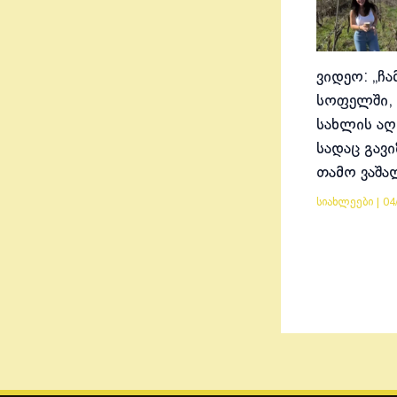
ვიდეო: „ჩა
სოფელში, 
სახლის აღ
სადაც გავ
თამო ვაშა
სიახლეები
|
04