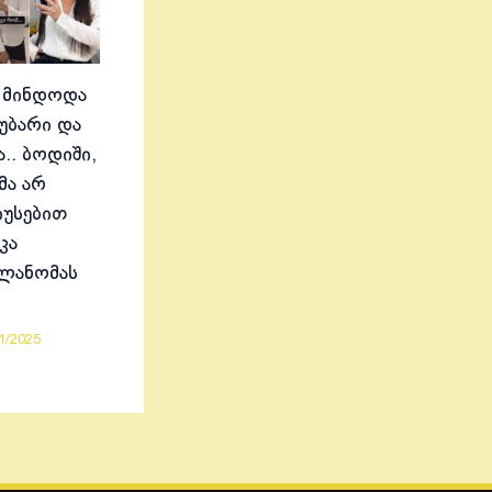
 მინდოდა
აუბარი და
.. ბოდიში,
მა არ
იუსებით
კა
ელანომას
1/2025