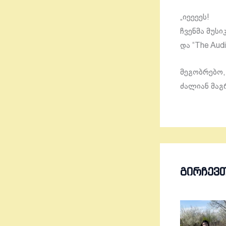
„იეეეეს!
ჩვენმა მუსი
და “The Aud
მეგობრებო,
ძალიან მაგ
ᲒᲘᲠᲩᲔᲕ