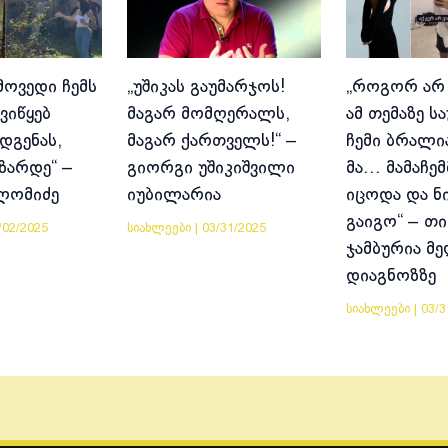
მოვედი ჩემს
„უშიკას გაუმარჯოს!
„როგორ არ
ვიწყებ
მაგარ მომღერალს,
ამ თემაზე ს
დგენას,
მაგარ ქართველს!“ –
ჩემი ბრალია
იზარდე“ –
გიორგი უშიკიშვილი
მა… მამაჩემ
ლომიძე
იუბილარია
იცოდა და ნ
გაიგო“ – თი
/02/2025
სიახლეები
|
03/31/2025
ჯამბურია მ
დიაგნოზზე
სიახლეები
|
03/3