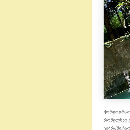
ქორეოგრაფი
რომელსაც ე
კვირაში ჩა