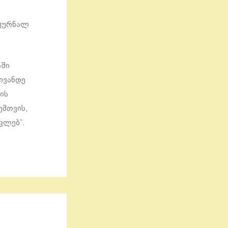
 ჟურნალ
აში
მივანდე
ის
ემთვის,
კლებ“.