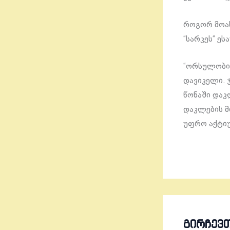
როგორ მოახ
“სარკეს“ ეს
“ორსულობის
დავიკელი. 
წონაში დაკ
დაკლების მი
უფრო აქტიუ
ᲒᲘᲠᲩᲔᲕ