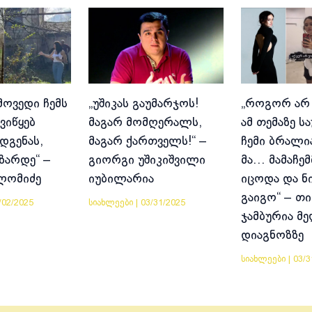
მოვედი ჩემს
„უშიკას გაუმარჯოს!
„როგორ არ
ვიწყებ
მაგარ მომღერალს,
ამ თემაზე ს
დგენას,
მაგარ ქართველს!“ –
ჩემი ბრალია
იზარდე“ –
გიორგი უშიკიშვილი
მა… მამაჩემ
ლომიძე
იუბილარია
იცოდა და ნ
გაიგო“ – თი
/02/2025
სიახლეები
|
03/31/2025
ჯამბურია მ
დიაგნოზზე
სიახლეები
|
03/3