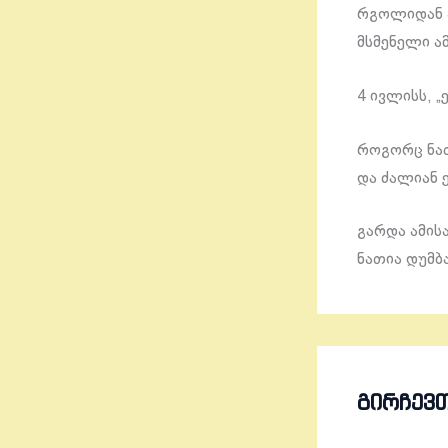
რგოლიდან ა
მსმენელი ა
4 ივლისს, 
როგორც ნათ
და ძალიან 
გარდა ამის
ნათია დუმბ
ᲒᲘᲠᲩᲔᲕ