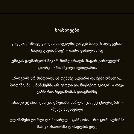
სიახლეები
ვიდეო: „ჩამოვედი ჩემს სოფელში, ვიწყებ სახლის აღდგენას,
სადაც გავიზარდე“ – თამო ვაშალომიძე
„უშიკას გაუმარჯოს! მაგარ მომღერალს, მაგარ ქართველს!“ –
გიორგი უშიკიშვილი იუბილარია
„როგორ არ მინდოდა ამ თემაზე საუბარი და ჩემი ბრალია..
ბოდიში, მა… მამაჩემმა არ იცოდა და ნიუსებით გაიგო“ – თიკა
ჯამბურია მელანომას დიაგნოზზე
„ახა­ლი ეტა­პია ჩემს ცხოვ­რე­ბა­ში, მარ­ტო, ცალ­კე ცხოვ­რე­ბის“ –
რუსკა მაყაშვილი
ულამაზესი ტორტი და მხიარული განწყობა – როგორ აღნიშნა
მანიკა ასათიანმა დაბადების დღე