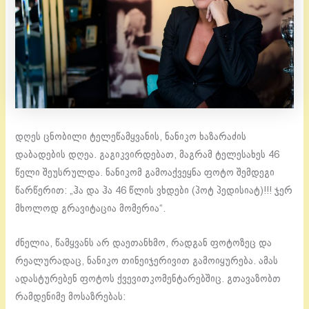
დღეს ცნობილი ტელეწამყვანის, ნანიკო ხაზარაძის
დაბადების დღეა. გაგიკვირდებათ, მაგრამ ტელესახეს 46
წელი შეუსრულდა. ნანიკომ გამოაქვეყნა ფოტო შემდეგი
წარწერით: „ჰა და ჰა 46 წლის ვხდები (პოტ პედისიატ)!!! ჯერ
მხოლოდ გრავიტაცია მომერია“.
ძნელია, წამყვანს არ დაეთანხმო, რადგან ფოტოზეც და
რეალურადაც, ნანიკო თინეიჯერივით გამოიყურება. ამას
ადასტურებენ ფოტოს ქვევითკომენტარებშიც. გთავაზობთ
რამდენიმე მოსაზრებას: