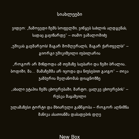
სიახლეები
ვიდეო: „ჩამოვედი ჩემს სოფელში, ვიწყებ სახლის აღდგენას,
სადაც გავიზარდე“ – თამო ვაშალომიძე
„უშიკას გაუმარჯოს! მაგარ მომღერალს, მაგარ ქართველს!“ –
გიორგი უშიკიშვილი იუბილარია
„როგორ არ მინდოდა ამ თემაზე საუბარი და ჩემი ბრალია..
ბოდიში, მა… მამაჩემმა არ იცოდა და ნიუსებით გაიგო“ – თიკა
ჯამბურია მელანომას დიაგნოზზე
„ახა­ლი ეტა­პია ჩემს ცხოვ­რე­ბა­ში, მარ­ტო, ცალ­კე ცხოვ­რე­ბის“ –
რუსკა მაყაშვილი
ულამაზესი ტორტი და მხიარული განწყობა – როგორ აღნიშნა
მანიკა ასათიანმა დაბადების დღე
New Box