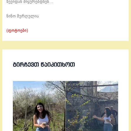
ზევიდან მიყურებდნენ…
ნინო მურღულია
(ფოტოები)
ᲒᲘᲠᲩᲔᲕᲗ ᲬᲐᲘᲙᲘᲗᲮᲝᲗ