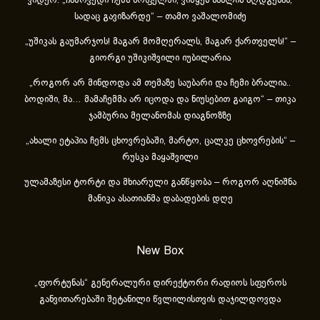
ვიდეო: „ჩამოვედი ჩემს სოფელში, ვიწყებ სახლის აღდგენას,
სადაც გავიზარდე“ – თამო ვაშალომიძე
„უშიკას გაუმარჯოს! მაგარ მომღერალს, მაგარ ქართველს!“ –
გიორგი უშიკიშვილი იუბილარია
„როგორ არ მინდოდა ამ თემაზე საუბარი და ჩემი ბრალია..
ბოდიში, მა… მამაჩემმა არ იცოდა და ნიუსებით გაიგო“ – თიკა
ჯამბურია მელანომას დიაგნოზზე
„ახა­ლი ეტა­პია ჩემს ცხოვ­რე­ბა­ში, მარ­ტო, ცალ­კე ცხოვ­რე­ბის“ –
რუსკა მაყაშვილი
ულამაზესი ტორტი და მხიარული განწყობა – როგორ აღნიშნა
მანიკა ასათიანმა დაბადების დღე
New Box
„ფორტუნას“ გენერალური დირექტორი რადიოს სფეროს
განვითარებაში შეტანილი წვლილისთვის დაჯილდოვდა