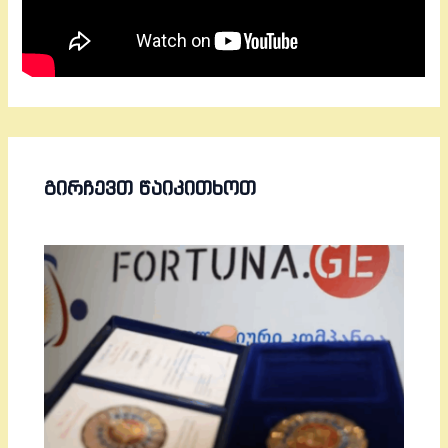
ᲒᲘᲠᲩᲔᲕᲗ ᲬᲐᲘᲙᲘᲗᲮᲝᲗ