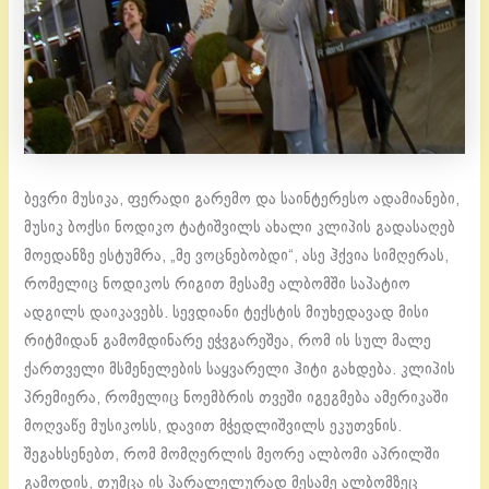
ბევრი მუსიკა, ფერადი გარემო და საინტერესო ადამიანები,
მუსიკ ბოქსი ნოდიკო ტატიშვილს ახალი კლიპის გადასაღებ
მოედანზე ესტუმრა, „მე ვოცნებობდი“, ასე ჰქვია სიმღერას,
რომელიც ნოდიკოს რიგით მესამე ალბომში საპატიო
ადგილს დაიკავებს. სევდიანი ტექსტის მიუხედავად მისი
რიტმიდან გამომდინარე ეჭვგარეშეა, რომ ის სულ მალე
ქართველი მსმენელების საყვარელი ჰიტი გახდება. კლიპის
პრემიერა, რომელიც ნოემბრის თვეში იგეგმება ამერიკაში
მოღვაწე მუსიკოსს, დავით მჭედლიშვილს ეკუთვნის.
შეგახსენებთ, რომ მომღერლის მეორე ალბომი აპრილში
გამოდის, თუმცა ის პარალელურად მესამე ალბომზეც